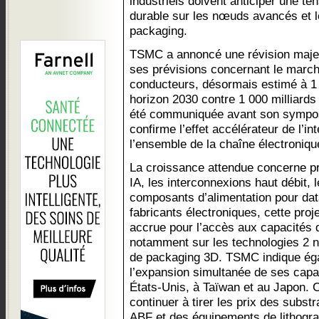
industriels doivent anticiper une te
durable sur les nœuds avancés et l
packaging.
TSMC a annoncé une révision maje
ses prévisions concernant le marc
conducteurs, désormais estimé à 1 5
horizon 2030 contre 1 000 milliard
été communiquée avant son sympos
confirme l’effet accélérateur de l’inte
l’ensemble de la chaîne électronique
La croissance attendue concerne pr
IA, les interconnexions haut débit,
composants d’alimentation pour da
fabricants électroniques, cette proj
accrue pour l’accès aux capacités
notamment sur les technologies 2 n
de packaging 3D. TSMC indique éga
l’expansion simultanée de ses capa
États-Unis, à Taïwan et au Japon. 
continuer à tirer les prix des subs
ABF et des équipements de lithogra