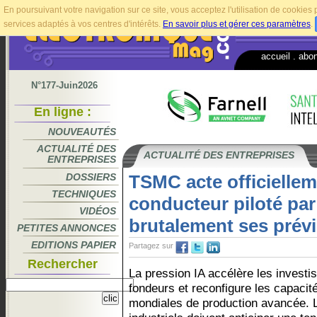
En poursuivant votre navigation sur ce site, vous acceptez l'utilisation de cookie
services adaptés à vos centres d'intérêts.
En savoir plus et gérer ces paramètres
.
accueil
.
abo
N°177-Juin2026
En ligne :
NOUVEAUTÉS
ACTUALITÉ DES
ACTUALITÉ DES ENTREPRISES
ENTREPRISES
DOSSIERS
TSMC acte officiellem
TECHNIQUES
conducteur piloté par
VIDÉOS
brutalement ses prév
PETITES ANNONCES
EDITIONS PAPIER
Partagez sur
Rechercher
La pression IA accélère les invest
fondeurs et reconfigure les capacit
mondiales de production avancée.