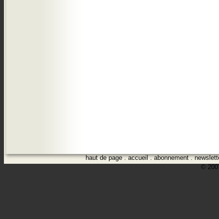
haut de page
.
accueil
.
abonnement
.
newslett
© 2007