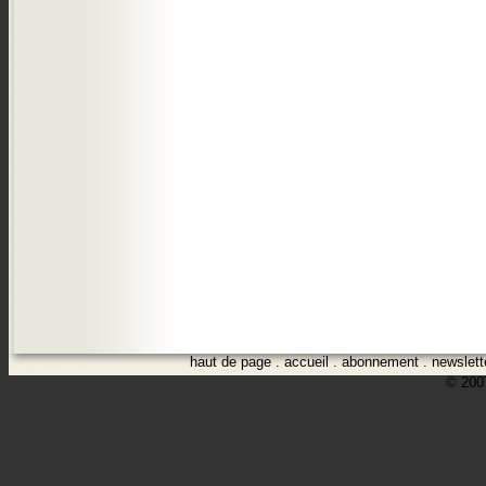
haut de page
.
accueil
.
abonnement
.
newslett
© 2007