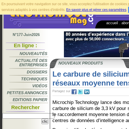
En poursuivant votre navigation sur ce site, vous acceptez l'utilisation de cookie
services adaptés à vos centres d'intérêts.
En savoir plus et gérer ces paramètres
.
accueil
.
abo
N°177-Juin2026
En ligne :
NOUVEAUTÉS
ACTUALITÉ DES
NOUVEAUX PRODUITS
ENTREPRISES
DOSSIERS
Le carbure de siliciu
TECHNIQUES
réseaux moyenne ten
VIDÉOS
Partagez sur
PETITES ANNONCES
EDITIONS PAPIER
Microchip Technology lance des mo
Rechercher
carbure de silicium de 3,3 kV pour s
le raccordement moyenne tension 
centres de données d’intelligence art