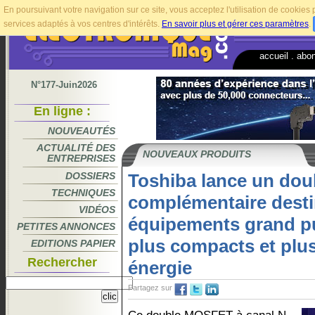
En poursuivant votre navigation sur ce site, vous acceptez l'utilisation de cookie
services adaptés à vos centres d'intérêts.
En savoir plus et gérer ces paramètres
.
accueil
.
abo
N°177-Juin2026
En ligne :
NOUVEAUTÉS
ACTUALITÉ DES
NOUVEAUX PRODUITS
ENTREPRISES
DOSSIERS
Toshiba lance un do
TECHNIQUES
complémentaire desti
VIDÉOS
équipements grand pub
PETITES ANNONCES
plus compacts et pl
EDITIONS PAPIER
Rechercher
énergie
Partagez sur