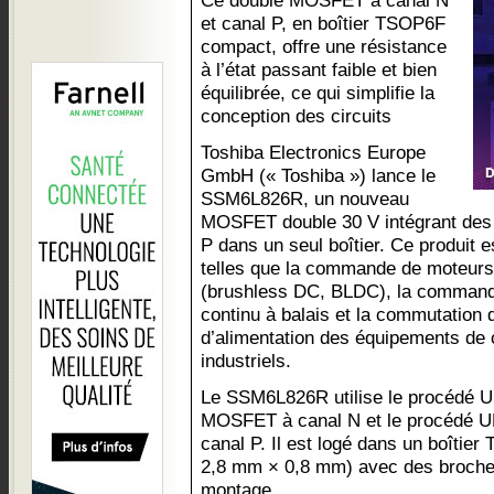
Ce double MOSFET à canal N
et canal P, en boîtier TSOP6F
compact, offre une résistance
à l’état passant faible et bien
équilibrée, ce qui simplifie la
conception des circuits
Toshiba Electronics Europe
GmbH (« Toshiba ») lance le
SSM6L826R, un nouveau
MOSFET double 30 V intégrant des
P dans un seul boîtier. Ce produit e
telles que la commande de moteur
(brushless DC, BLDC), la command
continu à balais et la commutation 
d’alimentation des équipements de
industriels.
Le SSM6L826R utilise le procédé 
MOSFET à canal N et le procédé 
canal P. Il est logé dans un boîti
2,8 mm × 0,8 mm) avec des broches 
montage.