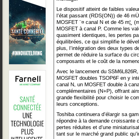
Le dispositif atteint de faibles val
l’état passant (RDS(ON)) de 46 mÙ
MOSFET ¨¤ canal N et de 45 m¦¸ (m
MOSFET à canal P. Comme les val
quasiment identiques, les pertes pa
équilibrées, ce qui simplifie le dév
plus, l’intégration des deux types
permet de réduire la surface du cir
composants et le coût de la nomenc
Avec le lancement du SSM6L826R, 
MOSFET doubles TSOP6F en y inté
canal N, un MOSFET double à can
complémentaires (N+P), offrant ain
grande flexibilité pour choisir le c
leurs conceptions.
Toshiba continuera d’élargir sa g
répondre à la demande croissante d’
pertes réduites et d’une miniaturis
tant sur le marché grand public qu’i