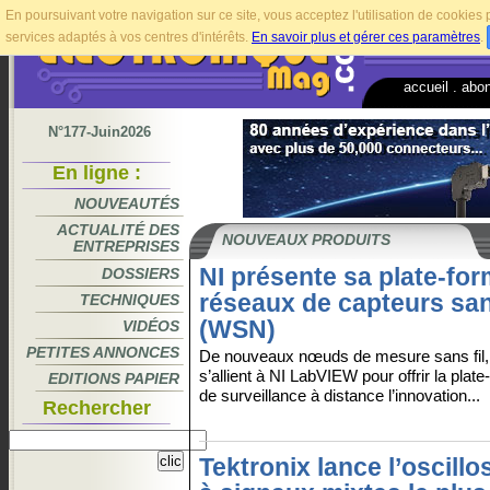
En poursuivant votre navigation sur ce site, vous acceptez l'utilisation de cookie
services adaptés à vos centres d'intérêts.
En savoir plus et gérer ces paramètres
.
accueil
.
abo
N°177-Juin2026
En ligne :
NOUVEAUTÉS
ACTUALITÉ DES
NOUVEAUX PRODUITS
ENTREPRISES
NI présente sa plate-fo
DOSSIERS
réseaux de capteurs sans
TECHNIQUES
(WSN)
VIDÉOS
PETITES ANNONCES
De nouveaux nœuds de mesure sans fil, f
s’allient à NI LabVIEW pour offrir la plat
EDITIONS PAPIER
de surveillance à distance l’innovation...
Rechercher
Tektronix lance l’oscill