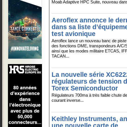
Moab Adaptive HPC Suite, nouveau dans 
Aeroflex annonce le der
dans sa liste d’équipem
test avionique
Aeroflex lance un nouveau banc de piste 
des fonctions DME, transpondeurs A/C/
ainsi que les modes militaire ETCAS, IFF I
TACAN...
La nouvelle série XC622
régulateurs de tension 
Torex Semiconductor
Régulateurs 700ma à très faible chute de
courant inverse...
Keithley Instruments, a
une nouvelle carte de