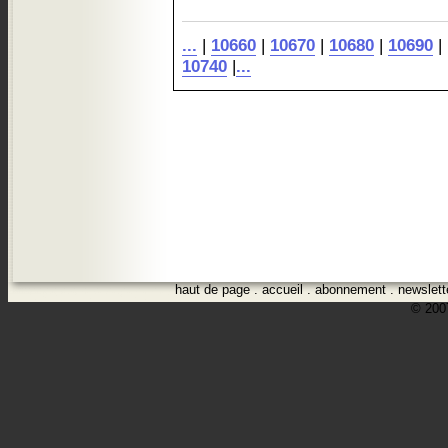
...
|
10660
|
10670
|
10680
|
10690
|
10740
|
...
haut de page
.
accueil
.
abonnement
.
newslett
© 2007