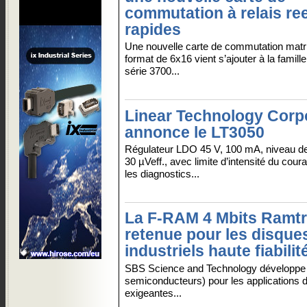
commutation à relais re
rapides
Une nouvelle carte de commutation matric
format de 6x16 vient s’ajouter à la famill
série 3700...
Linear Technology Corp
annonce le LT3050
Régulateur LDO 45 V, 100 mA, niveau de
30 µVeff., avec limite d’intensité du cou
les diagnostics...
La F-RAM 4 Mbits Ramtr
retenue pour les disqu
industriels haute fiabilit
SBS Science and Technology développe
semiconducteurs) pour les applications de
exigeantes...