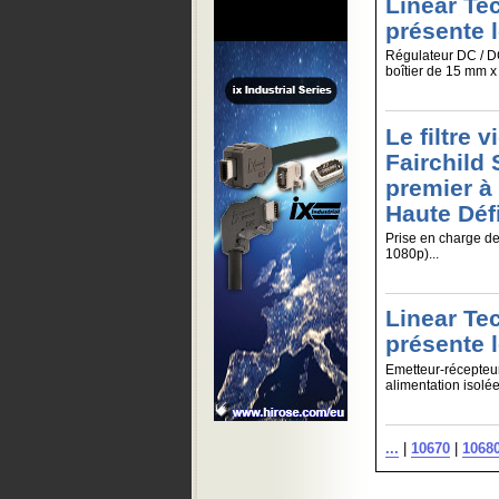
Linear Te
présente 
Régulateur DC / D
boîtier de 15 mm x
Le filtre 
Fairchild
premier à
Haute Déf
Prise en charge de
1080p)...
Linear Te
présente 
Emetteur-récepteu
alimentation isolée.
...
|
10670
|
1068