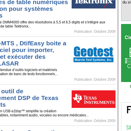
es de table numériques
du si
ion pour systèmes
s
DMM4000 offre des résolutions à 5,5 et 6,5 digits et s’intègre aux
de table Tektronix...
Publication: Octobre 2009
TS , DtifEasy boite a
iciel pour importer,
 et exécuter des
 LASAR
ndue d’outils logiciels et matériels
sation de banc de tests fonctionnels...
Publication: Octobre 2009
outil de
ement DSP de Texas
ts
on USB eZdsp™ simplifie la création
tables, notamment audio, vocales ou encore médicales...
Publication: Octobre 2009