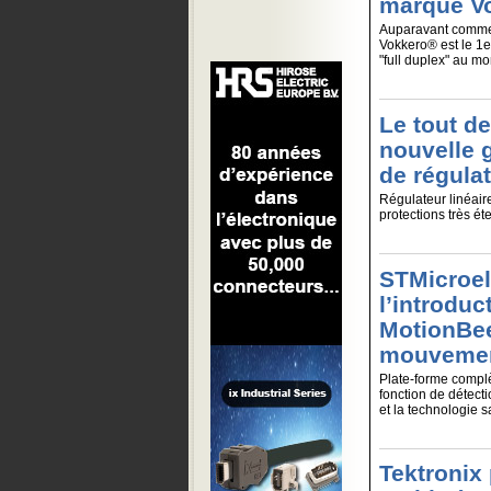
marque V
Auparavant commer
Vokkero® est le 1e
"full duplex" au mo
Le tout d
nouvelle 
de régulat
Régulateur linéair
protections très ét
STMicroel
l’introduc
MotionBee
mouvemen
Plate-forme complè
fonction de détec
et la technologie 
Tektronix