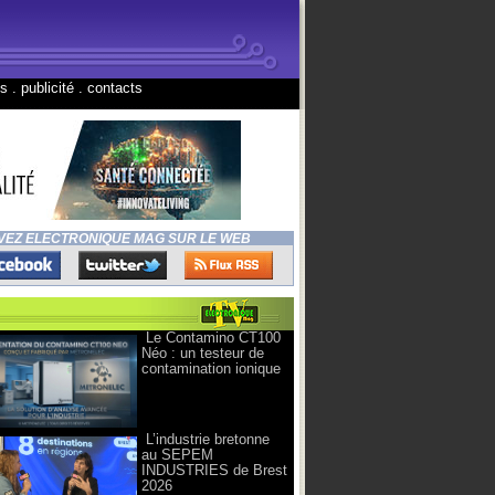
ns
.
publicité
.
contacts
VEZ ELECTRONIQUE MAG SUR LE WEB
Le Contamino CT100
Néo : un testeur de
contamination ionique
L’industrie bretonne
au SEPEM
INDUSTRIES de Brest
2026