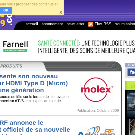
s pour vous proposer des contenus et
OK
X
accueil
.
abonnement
.
newsletter
.
Flux RSS
.
soumissio
SUI
 PRODUITS
sente son nouveau
r HDMI Type D (Micro)
ine génération
ourse en tête sur le terrain de l’innovation
nnecteur d’E/S le plus petit au monde...
Publication: Octobre 2009
RF annonce le
officiel de sa nouvelle