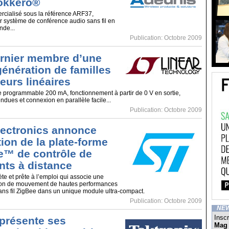
okkero®
cialisé sous la référence ARF37,
r système de conférence audio sans fil en
nde...
Publication: Octobre 2009
ernier membre d’une
génération de familles
eurs linéaires
e programmable 200 mA, fonctionnement à partir de 0 V en sortie,
endues et connexion en parallèle facile...
Publication: Octobre 2009
ectronics annonce
tion de la plate-forme
™ de contrôle de
ts à distance
te et prête à l’emploi qui associe une
tion de mouvement de hautes performances
sans fil ZigBee dans un unique module ultra-compact.
Publication: Octobre 2009
NE
Inscr
 présente ses
Mag