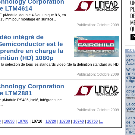
chnology Corporation
le LTM4614
C µModule, double 4 A ou unique 8 A, en
 15 mm pour montage en surface...
Publication: Octobre 2009
vidéo intégré de
 Semiconductor est le
 prendre en charge la
ART
Mouse
inition (HD) 1080p
derni
Auto
 la sélection de tous les standards vidéo (de la définition standard au HD
Würth
DC/DC
Publication: Octobre 2009
effic
exig
chnology Corporation
Les o
obtie
le LTM2881
renfo
entre
r µModule RS485, isolé, intégrant une
..
La c
conce
Publication: Octobre 2009
Actua
Les 
0
|
10690
|
10700
|
10710
|
10720
|
10730
|
10740
|
10750
|
...
de Re
mémo
appli
(HPC