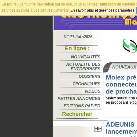
En poursuivant votre navigation sur ce site, vous acceptez l'utilisation de cookie
services adaptés à vos centres d'intérêts.
En savoir plus et gérer ces paramètres
.
N°177-Juin2026
En ligne :
NOUVEAUTÉS
ACTUALITÉ DES
NOUVEAUX
ENTREPRISES
Molex pré
DOSSIERS
connecteu
TECHNIQUES
de procha
VIDÉOS
PETITES ANNONCES
Molex poursuit sa c
en proposant le co
EDITIONS PAPIER
Rechercher
ADEUNIS 
lancement 