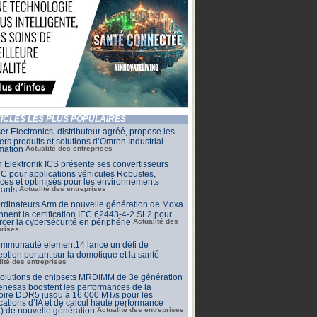
ICLES LES PLUS POPULAIRES
r Electronics, distributeur agréé, propose les
ers produits et solutions d’Omron Industrial
mation
Actualité des entreprises
 Elektronik ICS présente ses convertisseurs
 pour applications véhicules Robustes,
aces et optimisés pour les environnements
eants
Actualité des entreprises
rdinateurs Arm de nouvelle génération de Moxa
nnent la certification IEC 62443-4-2 SL2 pour
rcer la cybersécurité en périphérie
Actualité des
prises
ommunauté element14 lance un défi de
ption portant sur la domotique et la santé
lité des entreprises
solutions de chipsets MRDIMM de 3e génération
nesas boostent les performances de la
ire DDR5 jusqu’à 16 000 MT/s pour les
cations d’IA et de calcul haute performance
) de nouvelle génération
Actualité des entreprises