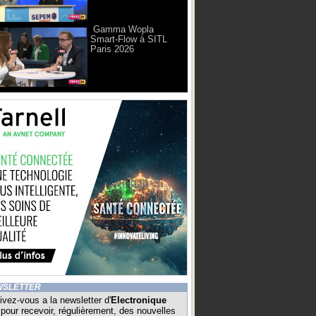
Gamma Wopla
Smart-Flow à SITL
Paris 2026
WSLETTER
ivez-vous a la newsletter d'
Electronique
pour recevoir, régulièrement, des nouvelles