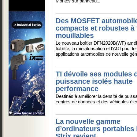
Montés sur panneau...
Des MOSFET automobil
compacts et robustes à 
mouillables
Le nouveau boîtier DFN2020B(WF) améli
fiabilité, la miniaturisation et l’AOI pour le
applications automobiles de nouvelle géné
TI dévoile ses modules 
puissance isolés haute
performance
Destinés à améliorer la densité de puis
centres de données et des véhicules élec
La nouvelle gamme
d’ordinateurs portable
Strix revient