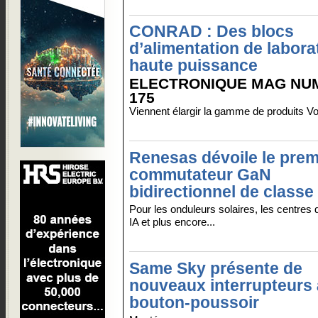
CONRAD : Des blocs
d’alimentation de labora
haute puissance
ELECTRONIQUE MAG NU
175
Viennent élargir la gamme de produits Volt
Renesas dévoile le prem
commutateur GaN
bidirectionnel de classe
Pour les onduleurs solaires, les centres
IA et plus encore...
Same Sky présente de
nouveaux interrupteurs 
bouton-poussoir