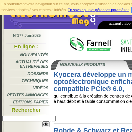
En poursuivant votre navigation sur ce site, vous acceptez l'utilisation de cookie
services adaptés à vos centres d'intérêts.
En savoir plus et gérer ces paramètres
.
accueil
.
abo
N°177-Juin2026
En ligne :
NOUVEAUTÉS
ACTUALITÉ DES
NOUVEAUX PRODUITS
ENTREPRISES
Kyocera développe un 
DOSSIERS
optoélectronique enfich
TECHNIQUES
compatible PCIe® 6.0,
VIDÉOS
PETITES ANNONCES
qui contribue à la création de centres de
à haut débit et à faible consommation d’é
EDITIONS PAPIER
Rechercher
Rohde & Schwarz et Rea