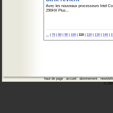
Avec les nouveaux processeurs Intel Cor
290HX Plus...
...
|
70
|
80
|
90
|
100
|
110
|
120
|
130
|
140
|
1
haut de page
.
accueil
.
abonnement
.
newslett
© 2007