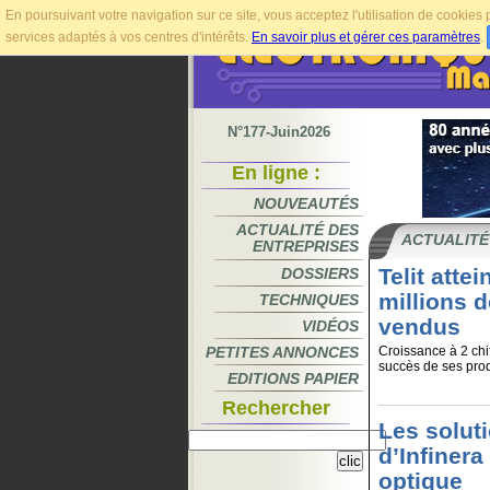
En poursuivant votre navigation sur ce site, vous acceptez l'utilisation de cookie
services adaptés à vos centres d'intérêts.
En savoir plus et gérer ces paramètres
.
N°177-Juin2026
En ligne :
NOUVEAUTÉS
ACTUALITÉ DES
ACTUALITÉ
ENTREPRISES
Telit atte
DOSSIERS
millions 
TECHNIQUES
vendus
VIDÉOS
PETITES ANNONCES
Croissance à 2 chi
succès de ses produ
EDITIONS PAPIER
Rechercher
Les soluti
d’Infinera
optique