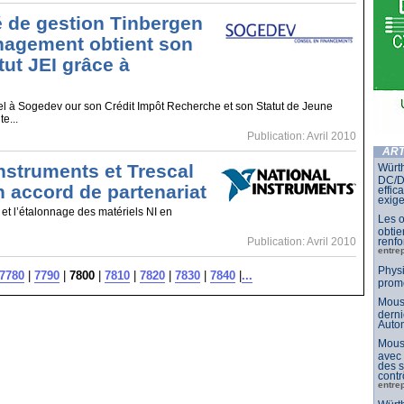
é de gestion Tinbergen
agement obtient son
tut JEI grâce à
el à Sogedev our son Crédit Impôt Recherche et son Statut de Jeune
e...
Publication: Avril 2010
ART
Instruments et Trescal
Würth
DC/DC
n accord de partenariat
effic
exig
n et l’étalonnage des matériels NI en
Les o
obtie
renfo
Publication: Avril 2010
entre
Physi
7780
|
7790
|
7800
|
7810
|
7820
|
7830
|
7840
|
...
prom
Mouse
derni
Auto
Mouse
avec
des s
contr
entre