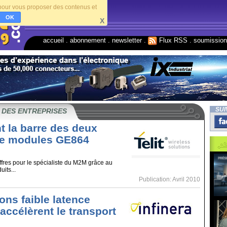
s pour vous proposer des contenus et
OK
X
accueil
.
abonnement
.
newsletter
.
Flux RSS
.
soumissio
SUI
 DES ENTREPRISES
int la barre des deux
de modules GE864
ffres pour le spécialiste du M2M grâce au
its...
Publication: Avril 2010
ons faible latence
 accélèrent le transport