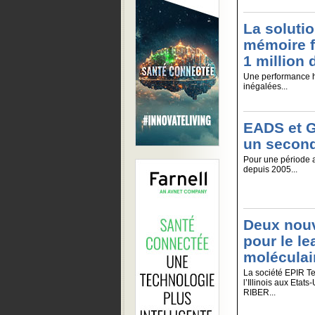
La soluti
mémoire f
1 million
Une performance h
inégalées...
EADS et 
un second
Pour une période ad
depuis 2005...
Deux nou
pour le le
moléculai
La société EPIR T
l’Illinois aux Eta
RIBER...