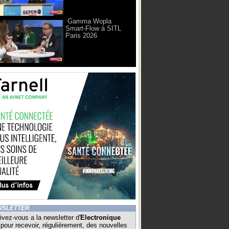
Gamma Wopla
Smart-Flow à SITL
Paris 2026
WSLETTER
ivez-vous a la newsletter d'
Electronique
pour recevoir, régulièrement, des nouvelles