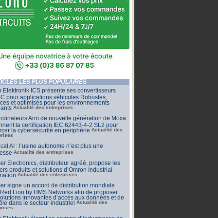
ICLES LES PLUS POPULAIRES
 Elektronik ICS présente ses convertisseurs
 pour applications véhicules Robustes,
aces et optimisés pour les environnements
eants
Actualité des entreprises
rdinateurs Arm de nouvelle génération de Moxa
nnent la certification IEC 62443-4-2 SL2 pour
rcer la cybersécurité en périphérie
Actualité des
prises
cal AI : l’usine autonome n’est plus une
esse
Actualité des entreprises
r Electronics, distributeur agréé, propose les
ers produits et solutions d’Omron Industrial
mation
Actualité des entreprises
r signe un accord de distribution mondiale
 Red Lion by HMS Networks afin de proposer
olutions innovantes d’accès aux données et de
ôle dans le secteur industriel
Actualité des
prises