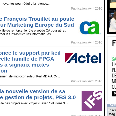
nnovantes pour réduire la latence...
Publication: Avril 2010
François Trouillet au poste
eur Marketing Europe du Sud
ilité de renforcer le rôle pivot de CA pour gérer,
ner les infrastructures informatiques...
Publication: Avril 2010
nce le support par keil
velle famille de FPGA
ts a signaux mixtes
ion
pement de microcontrôleur Keil MDK-ARM...
Publication: Avril 2010
la nouvelle version de sa
e gestion de projets, PBS 3.0
ite des projets avec Project-Based Solutions 3.0...
NE
Inscr
Mag