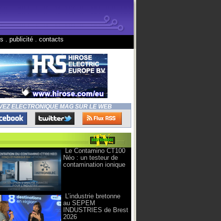
ns
.
publicité
.
contacts
VEZ ELECTRONIQUE MAG SUR LE WEB
Le Contamino CT100
Néo : un testeur de
contamination ionique
L’industrie bretonne
au SEPEM
INDUSTRIES de Brest
2026