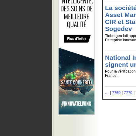
La sociét
Asset Man
CIR et Sta
Sogedev
Tinbergen fait app
Entreprise Innovant
National 
signent u
Pour la vérificatio
France...
...
|
7760
|
7770
|