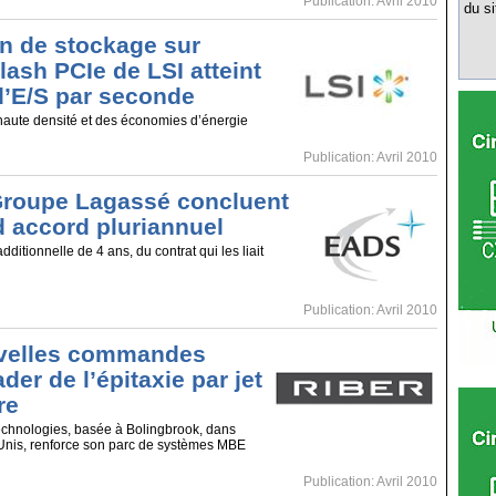
Publication: Avril 2010
du si
on de stockage sur
lash PCIe de LSI atteint
 d’E/S par seconde
aute densité et des économies d’énergie
Publication: Avril 2010
Groupe Lagassé concluent
 accord pluriannuel
ditionnelle de 4 ans, du contrat qui les liait
Publication: Avril 2010
velles commandes
ader de l’épitaxie par jet
re
echnologies, basée à Bolingbrook, dans
ts-Unis, renforce son parc de systèmes MBE
Publication: Avril 2010