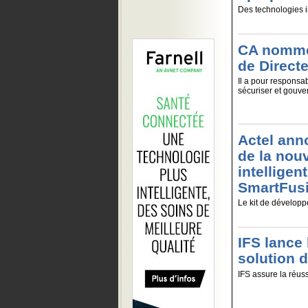
Des technologies i
CA nomme 
de Direct
Il a pour responsab
sécuriser et gouver
Actel anno
de la nou
intelligen
SmartFus
Le kit de dévelop
IFS lance 
solution d
IFS assure la réuss