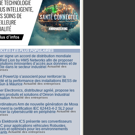
ICLES LES PLUS POPULAIRES
r signe un accord de distribution mondiale
 Red Lion by HMS Networks afin de proposer
olutions innovantes d’accès aux données et de
ôle dans le secteur industriel
Actualité des
prises
et PowerUp s’associent pour renforcer la
ité et la performance des installations BESS de
Sun à Maurice
Actualité des entreprises
r Electronics, distributeur agréé, propose les
ers produits et solutions d’Omron Industrial
mation
Actualité des entreprises
rdinateurs Arm de nouvelle génération de Moxa
nnent la certification IEC 62443-4-2 SL2 pour
rcer la cybersécurité en périphérie
Actualité des
prises
 Elektronik ICS présente ses convertisseurs
 pour applications véhicules Robustes,
aces et optimisés pour les environnements
eants
Actualité des entreprises