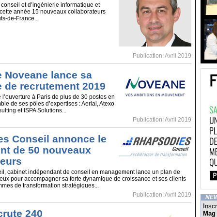
conseil et d’ingénierie informatique et
 cette année 15 nouveaux collaborateurs
ts-de-France...
Publication: Avril 2019
 Noveane lance sa
 de recrutement 2019
’ouverture à Paris de plus de 30 postes en
le de ses pôles d’expertises : Aerial, Atexo
lting et ISPA Solutions...
Publication: Avril 2019
s Conseil annonce le
nt de 50 nouveaux
teurs
l, cabinet indépendant de conseil en management lance un plan de
eux pour accompagner sa forte dynamique de croissance et ses clients
mes de transformation stratégiques...
Publication: Avril 2019
NE
Inscr
crute 240
Mag