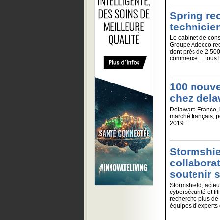
Spring rec
technicie
Le cabinet de cons
Groupe Adecco recr
dont près de 2 500
commerce… tous le
100 nouve
chez dela
Delaware France, l
marché français, p
2019.
Stormshie
collaborat
soutenir 
Stormshield, acteu
cybersécurité et fi
recherche plus de 
équipes d’experts e