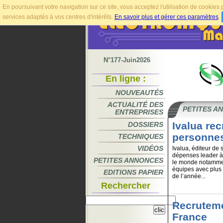
En poursuivant votre navigation sur ce site, vous acceptez l'utilisation de cookie
services adaptés à vos centres d'intérêts.
En savoir plus et gérer ces paramètres
.
N°177-Juin2026
En ligne :
NOUVEAUTÉS
ACTUALITÉ DES
PETITES A
ENTREPRISES
Ivalua rec
DOSSIERS
personnes 
TECHNIQUES
VIDÉOS
Ivalua, éditeur de 
dépenses leader à 
PETITES ANNONCES
le monde notammen
équipes avec plus 
EDITIONS PAPIER
de l’année...
Rechercher
Recruteme
France