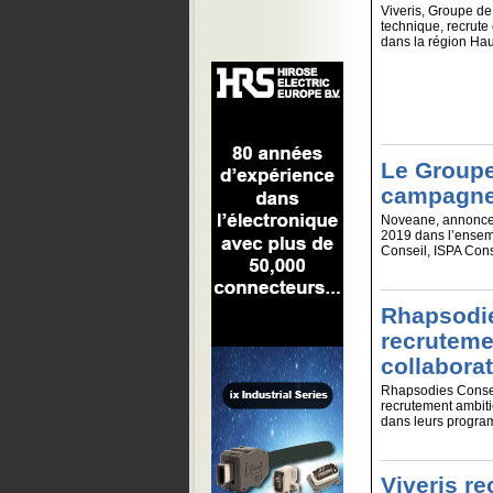
Viveris, Groupe de 
technique, recrute
dans la région Hau
Le Groupe
campagne
Noveane, annonce l
2019 dans l’ensemb
Conseil, ISPA Consu
Rhapsodie
recruteme
collabora
Rhapsodies Consei
recrutement ambiti
dans leurs program
Viveris re