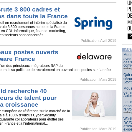
rute 3 800 cadres et
ns dans toute la France
eil en recrutement et intérim spécialisé du
ute 3 800 personnes sur toute la France,
 en CDI. Informatique, finance, marketing,
s secteurs sont concernés...
Publication: Avril 2019
ART
aux postes ouverts
Mouse
ware France
avec
des s
contr
’un des principaux intégrateurs SAP du
entre
oursuit sa politique de recrutement en ouvrant cent postes sur l’année
Qair 
sécur
Publication: Mars 2019
Stor’
Mouse
ld recherche 40
derni
Auto
eurs de talent pour
Les o
sa croissance
obtie
renfo
r européen de référence sur le marché de la
entre
liale à 100% d’Airbus CyberSecurity,
Würth
quarante collaborateurs pour étoffer ses
DC/DC
n France et à l’international...
effic
Publication: Mars 2019
exig