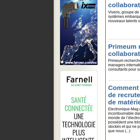
collabora
Viveris, groupe de 
systèmes embarqué
nouveaux talents su
Primeum r
collabora
Primeum recherche 
managers internati
consultants pour sa
Comment r
de recrut
de matéri
Electronique-Mag.c
incontournable dan
monde de l’électr
possèdent une tré
stockés et qui ne p
que nous (...)