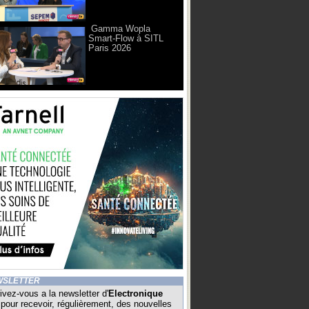
Gamma Wopla
Smart-Flow à SITL
Paris 2026
WSLETTER
ivez-vous a la newsletter d'
Electronique
pour recevoir, régulièrement, des nouvelles