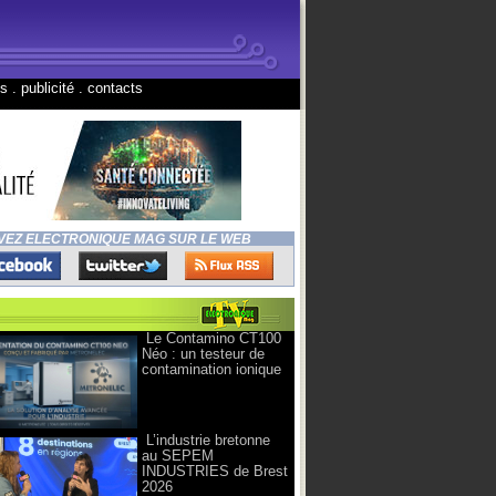
ns
.
publicité
.
contacts
VEZ ELECTRONIQUE MAG SUR LE WEB
Le Contamino CT100
Néo : un testeur de
contamination ionique
L’industrie bretonne
au SEPEM
INDUSTRIES de Brest
2026