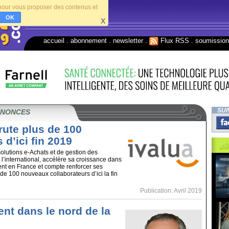
s pour vous proposer des contenus et
OK
X
accueil
.
abonnement
.
newsletter
.
Flux RSS
.
soumissio
SUI
NNONCES
rute plus de 100
d’ici fin 2019
solutions e-Achats et de gestion des
l’international, accélère sa croissance dans
t en France et compte renforcer ses
de 100 nouveaux collaborateurs d’ici la fin
Publication: Avril 2019
nt dans le nord de la