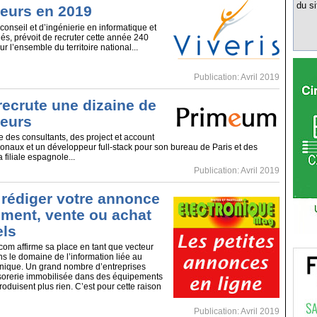
du si
teurs en 2019
conseil et d’ingénierie en informatique et
s, prévoit de recruter cette année 240
r l’ensemble du territoire national...
Publication: Avril 2019
ecrute une dizaine de
teurs
des consultants, des project et account
onaux et un développeur full-stack pour son bureau de Paris et des
 filiale espagnole...
Publication: Avril 2019
édiger votre annonce
ement, vente ou achat
els
om affirme sa place en tant que vecteur
s le domaine de l’information liée au
onique. Un grand nombre d’entreprises
sorerie immobilisée dans des équipements
roduisent plus rien. C’est pour cette raison
Publication: Avril 2019