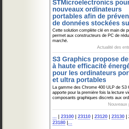
STMicroelectronics pou
nouveaux ordinateurs
portables afin de prév
de données stockées su
Cette solution complète clé en main de pr
permet aux constructeurs de PC de réduir
marché.
Actualité des ent
S3 Graphics propose d
à haute efficacité énerg
pour les ordinateurs por
et ultra portables
La gamme des Chrome 400 ULP de S3 
apporte pour la première fois la lecture 
composants graphiques discrets aux ordi
Nouveaux p
...
|
23100
|
23110
|
23120
|
23130
|
23180
|
...