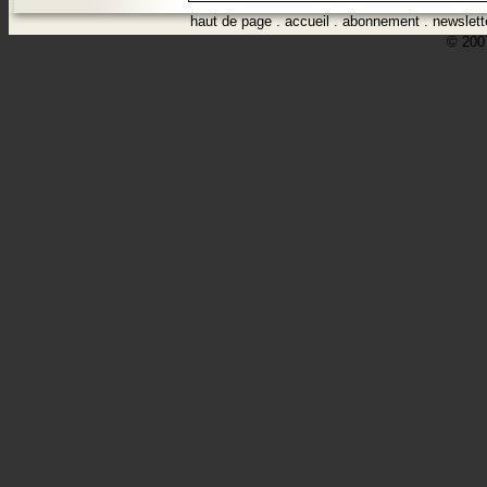
haut de page
.
accueil
.
abonnement
.
newslett
© 2007