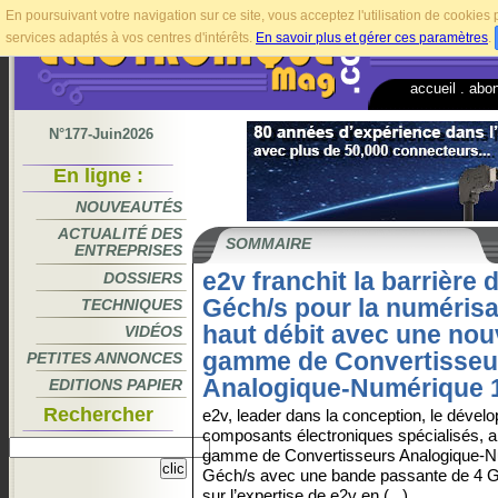
En poursuivant votre navigation sur ce site, vous acceptez l'utilisation de cookie
services adaptés à vos centres d'intérêts.
En savoir plus et gérer ces paramètres
.
accueil
.
abo
N°177-Juin2026
En ligne :
NOUVEAUTÉS
ACTUALITÉ DES
SOMMAIRE
ENTREPRISES
e2v franchit la barrière 
DOSSIERS
Géch/s pour la numérisa
TECHNIQUES
haut débit avec une nou
VIDÉOS
gamme de Convertisseu
PETITES ANNONCES
Analogique-Numérique 1
EDITIONS PAPIER
Rechercher
e2v, leader dans la conception, le dévelo
composants électroniques spécialisés, a
gamme de Convertisseurs Analogique-Num
Géch/s avec une bande passante de 4 
sur l’expertise de e2v en (...)