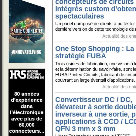
concepteurs de circuits
intégrés custom d’obteni
spectaculaires
Un panel composé de clients a pu tester 
dernière version de cette technologie de 
Actualité des ent
One Stop Shopping : La
stratégie FUBA
Trois usines de fabrication, une vision à 
et la détermination du savoir-faire, sont l
FUBA Printed Circuits, fabricant de circ
couvrant un large éventail d’applications.
Actualité des ent
Convertisseur DC / DC,
élévateur à sortie doubl
inverseur à une sortie, p
applications à CCD / LCD
QFN 3 mm x 3 mm