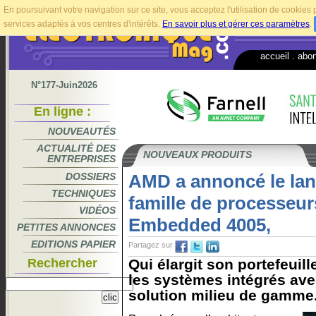
En poursuivant votre navigation sur ce site, vous acceptez l'utilisation de cookie
services adaptés à vos centres d'intérêts.
En savoir plus et gérer ces paramètres
.
accueil
.
abo
N°177-Juin2026
En ligne :
NOUVEAUTÉS
ACTUALITÉ DES
NOUVEAUX PRODUITS
ENTREPRISES
DOSSIERS
AMD a annoncé le lan
TECHNIQUES
famille de processe
VIDÉOS
Embedded 4005,
PETITES ANNONCES
EDITIONS PAPIER
Partagez sur
Rechercher
Qui élargit son portefeuil
les systèmes intégrés ave
solution milieu de gamme.