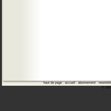
haut de page
.
accueil
.
abonnement
.
newslett
© 2007