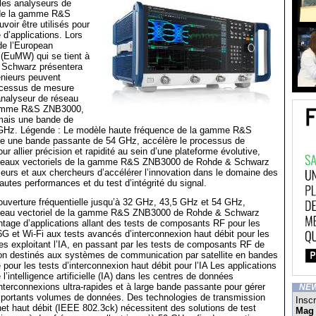
les analyseurs de
 de la gamme R&S
oir être utilisés pour
d’applications. Lors
 de l’European
EuMW) qui se tient à
 Schwarz présentera
nieurs peuvent
rocessus de mesure
analyseur de réseau
 gamme R&S ZNB3000,
mais une bande de
GHz. Légende : Le modèle haute fréquence de la gamme R&S
re une bande passante de 54 GHz, accélère le processus de
r allier précision et rapidité au sein d’une plateforme évolutive,
éseaux vectoriels de la gamme R&S ZNB3000 de Rohde & Schwarz
eurs et aux chercheurs d’accélérer l’innovation dans le domaine des
autes performances et du test d’intégrité du signal.
uverture fréquentielle jusqu’à 32 GHz, 43,5 GHz et 54 GHz,
éseau vectoriel de la gamme R&S ZNB3000 de Rohde & Schwarz
tage d’applications allant des tests de composants RF pour les
6G et Wi-Fi aux tests avancés d’interconnexion haut débit pour les
s exploitant l’IA, en passant par les tests de composants RF de
ion destinés aux systèmes de communication par satellite en bandes
 pour les tests d’interconnexion haut débit pour l’IA Les applications
’intelligence artificielle (IA) dans les centres de données
nterconnexions ultra-rapides et à large bande passante pour gérer
NE
mportants volumes de données. Des technologies de transmission
Inscr
rnet haut débit (IEEE 802.3ck) nécessitent des solutions de test
Mag