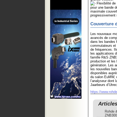
Flexibilité de
pour une bande d
maximale couverte
progressivement s
Couverture d
Les nouveaux mod
avancés de compo
dans les bandes Ka
commutateurs et 
de fréquences. I
les applications 
famille R&S ZNB3
production et les 
génération. Les 
les nouvelles ba
disponibles auprè
du salon EuMW, qu
l’analyseur dont 
Jaarbeurs d’Utrec
https://www.rohd
Article
Rohde &
ZNB300