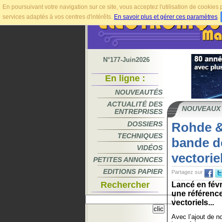
En poursuivant votre navigation sur ce site, vous acceptez l'utilisation de cookie
services adaptés à vos centres d'intérêts.
En savoir plus et gérer ces paramètres
.
N°177-Juin2026
En ligne :
NOUVEAUTÉS
ACTUALITÉ DES
NOUVEAUX
ENTREPRISES
DOSSIERS
Rohde &
TECHNIQUES
bande d
VIDÉOS
vectori
PETITES ANNONCES
EDITIONS PAPIER
Partagez sur
Rechercher
Lancé en fév
une référenc
vectoriels...
Avec l’ajout de 