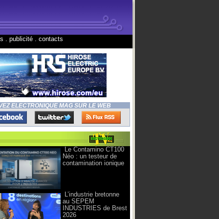
ns
.
publicité
.
contacts
VEZ ELECTRONIQUE MAG SUR LE WEB
Le Contamino CT100
Néo : un testeur de
contamination ionique
L’industrie bretonne
au SEPEM
INDUSTRIES de Brest
2026