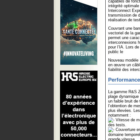
capables de fonct
intégrité optimal
Interconnect Exp
transmission de d
réalisation de te
Couvrant une ban
vectoriel de la 
permet une caract
interconnexions h
pour l’IA. Lors d
public le
Nouveau modèle 
en œuvre un câbl
fiabilité des inte
Performances
La gamme R&S ZN
plage dynamique p
un faible bruit d
l’obtention de m
plus élevées. Le
notamment :
Vitesse de mes
des tests.
Couverture en
domaine temporel 
grande vitesse.