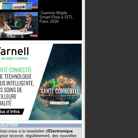
Gamma Wopla
Smart-Flow à SITL
Paris 2026
WSLETTER
ivez-vous a la newsletter d'
Electronique
pour recevoir, régulièrement, des nouvelles