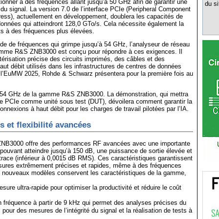
ionner à des fréquences allant jusqu’à 50 GHz afin de garantir une
du si
e du signal. La version 7.0 de l’interface PCIe (Peripheral Component
ress), actuellement en développement, doublera les capacités de
onnées qui atteindront 128,0 GTo/s. Cela nécessite également la
sts à des fréquences plus élevées.
de de fréquences qui grimpe jusqu’à 54 GHz, l’analyseur de réseau
gamme R&S ZNB3000 est conçu pour répondre à ces exigences. Il
érisation précise des circuits imprimés, des câbles et des
aut débit utilisés dans les infrastructures de centres de données
e l’EuMW 2025, Rohde & Schwarz présentera pour la première fois au
54 GHz de la gamme R&S ZNB3000. La démonstration, qui mettra
e PCIe comme unité sous test (DUT), dévoilera comment garantir la
rconnexions à haut débit pour les charges de travail pilotées par l’IA.
 et flexibilité avancées
B3000 offre des performances RF avancées avec une importante
ouvant atteindre jusqu’à 150 dB, une puissance de sortie élevée et
e trace (inférieur à 0,0015 dB RMS). Ces caractéristiques garantissent
esures extrêmement précises et rapides, même à des fréquences
s nouveaux modèles conservent les caractéristiques de la gamme,
ure ultra-rapide pour optimiser la productivité et réduire le coût
 fréquence à partir de 9 kHz qui permet des analyses précises du
pour des mesures de l’intégrité du signal et la réalisation de tests à