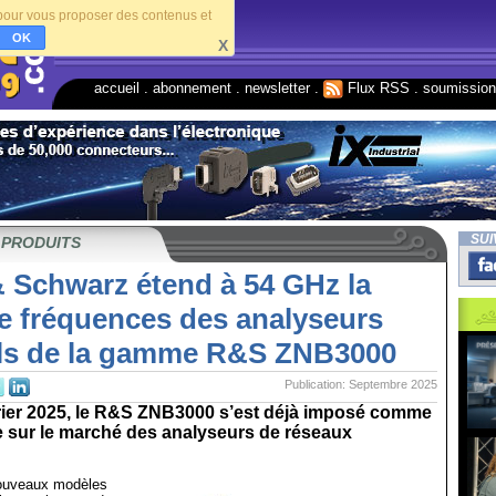
s pour vous proposer des contenus et
OK
X
accueil
.
abonnement
.
newsletter
.
Flux RSS
.
soumissio
SUI
 PRODUITS
 Schwarz étend à 54 GHz la
e fréquences des analyseurs
els de la gamme R&S ZNB3000
Publication: Septembre 2025
rier 2025, le R&S ZNB3000 s’est déjà imposé comme
e sur le marché des analyseurs de réseaux
nouveaux modèles