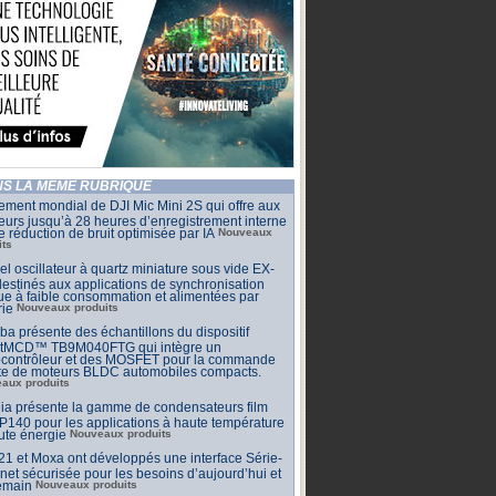
S LA MÊME RUBRIQUE
ment mondial de DJI Mic Mini 2S qui offre aux
eurs jusqu’à 28 heures d’enregistrement interne
e réduction de bruit optimisée par IA
Nouveaux
its
l oscillateur à quartz miniature sous vide EX-
estinés aux applications de synchronisation
que à faible consommation et alimentées par
rie
Nouveaux produits
ba présente des échantillons du dispositif
tMCD™ TB9M040FTG qui intègre un
ocontrôleur et des MOSFET pour la commande
cte de moteurs BLDC automobiles compacts.
aux produits
ia présente la gamme de condensateurs film
140 pour les applications à haute température
ute énergie
Nouveaux produits
 et Moxa ont développés une interface Série-
net sécurisée pour les besoins d’aujourd’hui et
emain
Nouveaux produits