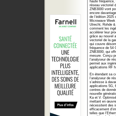
haute fréquence, 
réseau vectoriel
ZNB3000 vont pouv
encore davantage 
de l’édition 2025
Microwave Week (
Utrecht, Rohde &
comment les ingé
accélérer leur p
grâce au nouvel 
vectoriel de la
qui couvre désor
fréquence de 54 
ZNB3000, qui off
mesure. Conçu pou
l’analyseur de r
permet aux ingéni
applications RF h
En étendant sa co
l’analyseur de r
s’adresse à davan
applications 5G, 
centres de donnée
nouvelle générat
Ka et V. Optimisé
mettant en œuvre l
nécessitent des i
efficacement d’i
telles que l’Ethe