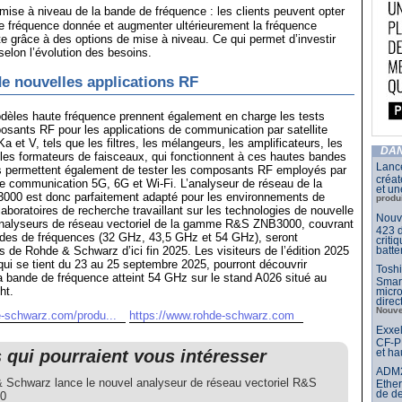
 mise à niveau de la bande de fréquence : les clients peuvent opter
e fréquence donnée et augmenter ultérieurement la fréquence
 grâce à des options de mise à niveau. Ce qui permet d’investir
elon l’évolution des besoins.
e nouvelles applications RF
èles haute fréquence prennent également en charge les tests
sants RF pour les applications de communication par satellite
 et V, tels que les filtres, les mélangeurs, les amplificateurs, les
DAN
les formateurs de faisceaux, qui fonctionnent à ces hautes bandes
Lance
ls permettent également de tester les composants RF employés par
créat
de communication 5G, 6G et Wi-Fi. L’analyseur de réseau de la
et un
000 est donc parfaitement adapté pour les environnements de
produ
laboratoires de recherche travaillant sur les technologies de nouvelle
Nouve
analyseurs de réseau vectoriel de la gamme R&S ZNB3000, couvrant
423 d
ndes de fréquences (32 GHz, 43,5 GHz et 54 GHz), seront
criti
s de Rohde & Schwarz d’ici fin 2025. Les visiteurs de l’édition 2025
batte
i se tient du 23 au 25 septembre 2025, pourront découvrir
Toshi
la bande de fréquence atteint 54 GHz sur le stand A026 situé au
Smar
ht.
micr
dire
Nouve
e-schwarz.com/produ...
https://www.rohde-schwarz.com
Exxel
CF-PP
s qui pourraient vous intéresser
et ha
ADM21
 Schwarz lance le nouvel analyseur de réseau vectoriel R&S
Ether
de d
0