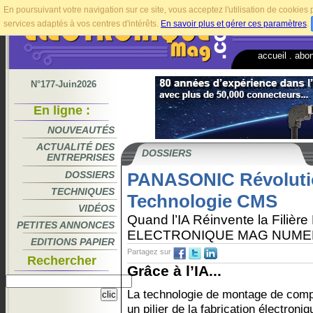
En poursuivant votre navigation sur ce site, vous acceptez l'utilisation de cookie
services adaptés à vos centres d'intérêts.
En savoir plus et gérer ces paramètres
.
accueil
.
abo
N°177-Juin2026
En ligne :
NOUVEAUTÉS
ACTUALITÉ DES
DOSSIERS
ENTREPRISES
DOSSIERS
PANASONIC Révoluti
TECHNIQUES
Technologie CMS
VIDÉOS
Quand l’IA Réinvente la Filière
PETITES ANNONCES
ELECTRONIQUE MAG NUME
EDITIONS PAPIER
Partagez sur
Rechercher
Grâce à l’IA...
La technologie de montage de com
un pilier de la fabrication électron