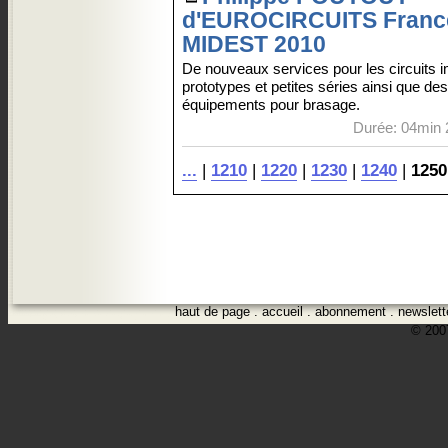
d'EUROCIRCUITS Franc
MIDEST 2010
De nouveaux services pour les circuits 
prototypes et petites séries ainsi que des
équipements pour brasage.
Durée: 04min 
...
|
1210
|
1220
|
1230
|
1240
|
1250
haut de page
.
accueil
.
abonnement
.
newslett
© 2007