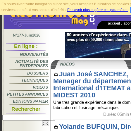
En poursuivant votre navigation sur ce site, vous acceptez l'utilisation de cookie
services adaptés à vos centres d'intérêts.
En savoir plus et gérer ces paramètres
.
accueil
.
abo
N°177-Juin2026
En ligne :
NOUVEAUTÉS
ACTUALITÉ DES
VIDÉOS
ENTREPRISES
Juan José SANCHEZ,
DOSSIERS
Manager du départemen
TECHNIQUES
International d'ITEMAT 
VIDÉOS
MIDEST 2010
PETITES ANNONCES
EDITIONS PAPIER
Une très grande expérience dans le doma
fabrication et l'usinage mécanique.
Rechercher
Durée: 05min 
Yolande BUFQUIN, Dir