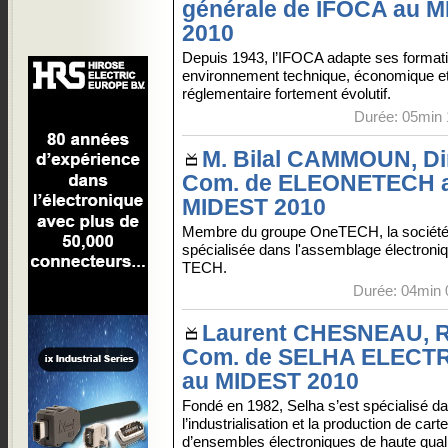
générale de IFOCA au 
2010
Depuis 1943, l’IFOCA adapte ses format
environnement technique, économique e
réglementaire fortement évolutif.
Durée: 05min 
M. Bilal CAMMOUN, Di
Com. de ELEONETECH 
MIDEST 2010
Membre du groupe OneTECH, la société
spécialisée dans l'assemblage électroni
TECH.
Durée: 04min 
Laurent CHESNEAU, R
Com. de SELHA ELECT
au MIDEST 2010
Fondé en 1982, Selha s’est spécialisé d
l’industrialisation et la production de cart
d’ensembles électroniques de haute quali