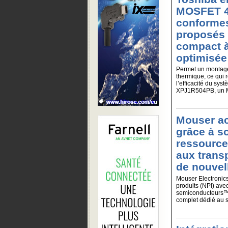
MOSFET 40
conformes
proposés 
compact à
optimisée
Permet un montage 
thermique, ce qui
l’efficacité du sy
XPJ1R504PB, un MO
Mouser ac
grâce à s
ressource
aux transp
de nouvel
Mouser Electronics,
produits (NPI) ave
semiconducteurs™,
complet dédié au se