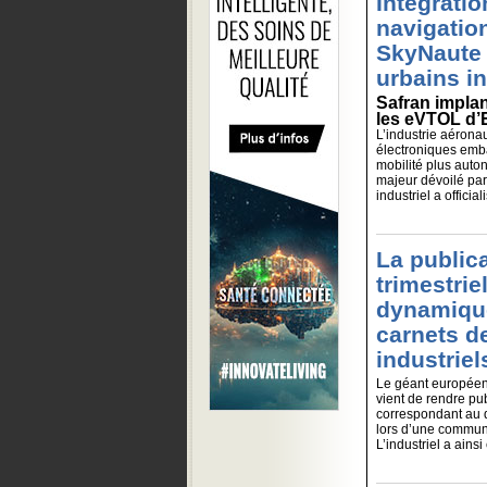
Intégrati
navigation
SkyNaute 
urbains i
Safran impla
les eVTOL d’
L’industrie aérona
électroniques emb
mobilité plus auton
majeur dévoilé par 
industriel a officia
La publica
trimestrie
dynamique
carnets 
industriel
Le géant européen
vient de rendre pub
correspondant au d
lors d’une communic
L’industriel a ainsi 