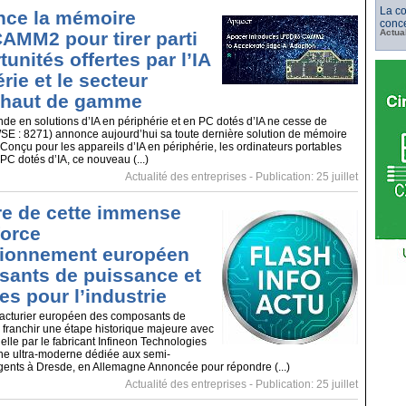
La c
nce la mémoire
conce
Actua
MM2 pour tirer parti
unités offertes par l’IA
rie et le secteur
l haut de gamme
de en solutions d’IA en périphérie et en PC dotés d’IA ne cesse de
WSE : 8271) annonce aujourd’hui sa toute dernière solution de mémoire
çu pour les appareils d’IA en périphérie, les ordinateurs portables
 PC dotés d’IA, ce nouveau (...)
Actualité des entreprises
- Publication: 25 juillet
re de cette immense
force
sionnement européen
ants de puissance et
es pour l’industrie
acturier européen des composants de
 franchir une étape historique majeure avec
cielle par le fabricant Infineon Technologies
ine ultra-moderne dédiée aux semi-
igents à Dresde, en Allemagne Annoncée pour répondre (...)
Actualité des entreprises
- Publication: 25 juillet