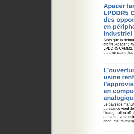
Apacer la
LPDDR5 CA
des opport
en périphé
industrie
Alors que la deman
croître, Apacer (T
LPDDR5 CAMM2. Con
ultra-minces et les
L’ouvertu
usine ren
l’approvi
en compos
analogiqu
Le paysage manuf
puissance vient de
l’inauguration offi
de sa nouvelle us
conducteurs intell