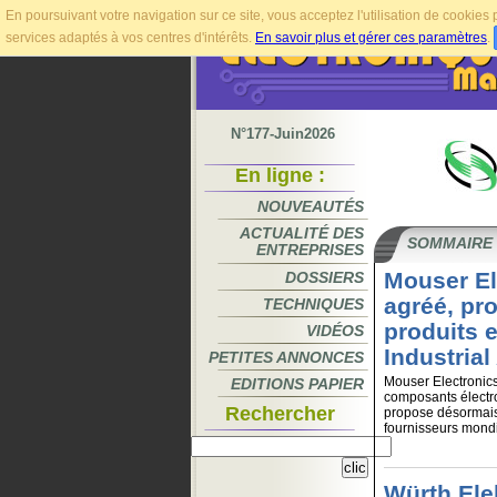
En poursuivant votre navigation sur ce site, vous acceptez l'utilisation de cookie
services adaptés à vos centres d'intérêts.
En savoir plus et gérer ces paramètres
.
N°177-Juin2026
En ligne :
NOUVEAUTÉS
ACTUALITÉ DES
SOMMAIRE
ENTREPRISES
Mouser El
DOSSIERS
agréé, pr
TECHNIQUES
produits 
VIDÉOS
Industria
PETITES ANNONCES
Mouser Electronics,
EDITIONS PAPIER
composants électron
Rechercher
propose désormais 
fournisseurs mondi
Würth Elek