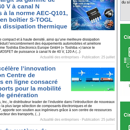
du si
 V à canal N
 à la norme AEC-Q101,
en boîtier S-TOGL
 dissipation thermique
compact et à haute densité, ainsi qu’une meilleure dissipation
 réduit l’encombrement des équipements automobiles et améliore
stème Toshiba Electronics Europe GmbH (« Toshiba ») lance le
SFET de puissance à canal N de 40 V, 120 A (...)
Actualité des entreprises
- Publication: 25 juillet
célère l’innovation
on Centre de
s en ligne consacré
orts pour la mobilité
le génération
 Inc., le distributeur leader de l’industrie dans l’introduction de nouveaux
c la plus large sélection de composants électroniques et de
 apporte son soutien aux ingénieurs grâce à son centre de ressources
cteur des transports, (...)
Actualité des entreprises
- Publication: 25 juillet