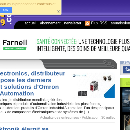
s pour vous proposer des contenus et
OK
X
accueil
.
abonnement
.
newsletter
.
Flux RSS
.
soumissio
SUI
ectronics, distributeur
opose les derniers
et solutions d’Omron
l Automation
 Inc., le distributeur mondial agréé des
iques et produits d’automatisation industrielle les plus récents,
les derniers produits d’Omron Industrial Automation, l’un des principaux
aux de composants électroniques et de systèmes de (...)
Actualité des entreprises
- Publication: 30 juillet
tronik élargit sa