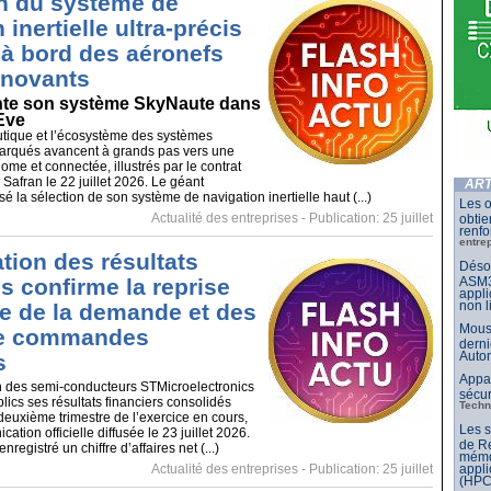
on du système de
 inertielle ultra-précis
à bord des aéronefs
nnovants
nte son système SkyNaute dans
Eve
utique et l’écosystème des systèmes
arqués avancent à grands pas vers une
ome et connectée, illustrés par le contrat
Safran le 22 juillet 2026. Le géant
ART
lisé la sélection de son système de navigation inertielle haut (...)
Les o
Actualité des entreprises
- Publication: 25 juillet
obtie
renfo
entre
tion des résultats
Désor
ASM3
ls confirme la reprise
appli
non l
 de la demande et des
Mouse
de commandes
derni
Auto
s
Appar
 des semi-conducteurs STMicroelectronics
sécur
lics ses résultats financiers consolidés
Techn
euxième trimestre de l’exercice en cours,
Les 
ation officielle diffusée le 23 juillet 2026.
de Re
enregistré un chiffre d’affaires net (...)
mémo
appli
Actualité des entreprises
- Publication: 25 juillet
(HPC