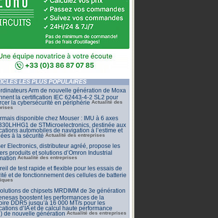
ICLES LES PLUS POPULAIRES
rdinateurs Arm de nouvelle génération de Moxa
nnent la certification IEC 62443-4-2 SL2 pour
rcer la cybersécurité en périphérie
Actualité des
prises
mais disponible chez Mouser : IMU à 6 axes
30LHHG1 de STMicroelectronics, destinée aux
cations automobiles de navigation à l’estime et
iées à la sécurité
Actualité des entreprises
r Electronics, distributeur agréé, propose les
ers produits et solutions d’Omron Industrial
mation
Actualité des entreprises
eil de test rapide et flexible pour les essais de
ité et de fonctionnement des cellules de batterie
iques
solutions de chipsets MRDIMM de 3e génération
nesas boostent les performances de la
ire DDR5 jusqu’à 16 000 MT/s pour les
cations d’IA et de calcul haute performance
) de nouvelle génération
Actualité des entreprises