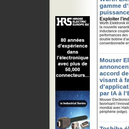
gamme d’
puissance
Exploiter l’in
Würth Elektronik 
la nouvelle varia
inductance couplé
performances des 
double bobine d’a
conventionnelle en 
Mouser El
annoncent
accord de
visant à f
d’applicat
par IA à l
Mouser Electronics
favorisant l’innova
mondial avec Hailo
périphérie (edge). L
Toshiba é