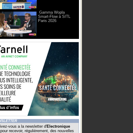
Gamma Wopla
Smart-Flow à SITL
Paris 2026
WSLETTER
ivez-vous a la newsletter d'
Electronique
pour recevoir, régulièrement, des nouvelles