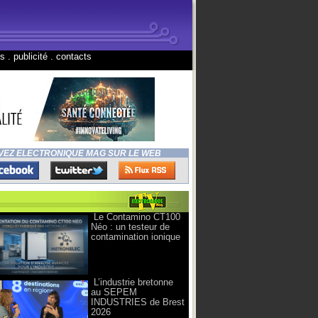
ns
.
publicité
.
contacts
VEZ ELECTRONIQUE MAG SUR LE WEB
Le Contamino CT100
Néo : un testeur de
contamination ionique
L’industrie bretonne
au SEPEM
INDUSTRIES de Brest
2026