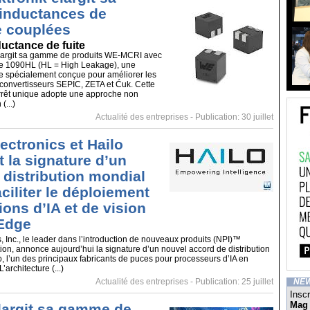
inductances de
 couplées
ductance de fuite
élargit sa gamme de produits WE-MCRI avec
nte 1090HL (HL = High Leakage), une
e spécialement conçue pour améliorer les
convertisseurs SEPIC, ZETA et Ćuk. Cette
rrêt unique adopte une approche non
(...)
Actualité des entreprises
- Publication: 30 juillet
ectronics et Hailo
 la signature d’un
 distribution mondial
aciliter le déploiement
ions d’IA et de vision
’Edge
, Inc., le leader dans l’introduction de nouveaux produits (NPI)™
tion, annonce aujourd’hui la signature d’un nouvel accord de distribution
, l’un des principaux fabricants de puces pour processeurs d’IA en
’architecture (...)
Actualité des entreprises
- Publication: 25 juillet
NE
Inscr
Mag
largit sa gamme de