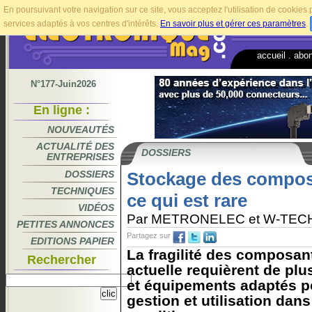
En poursuivant votre navigation sur ce site, vous acceptez l'utilisation de cookie
services adaptés à vos centres d'intérêts.
En savoir plus et gérer ces paramètres
.
accueil
.
abo
N°177-Juin2026
En ligne :
NOUVEAUTÉS
ACTUALITÉ DES
DOSSIERS
ENTREPRISES
DOSSIERS
Stockage des composa
TECHNIQUES
ce qui est rare
VIDÉOS
Par METRONELEC et W-TEC
PETITES ANNONCES
Partagez sur
EDITIONS PAPIER
La fragilité des composant
Rechercher
actuelle requièrent de pl
et équipements adaptés po
gestion et utilisation dan