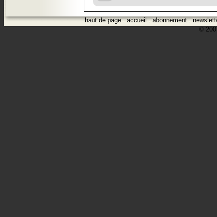
haut de page
.
accueil
.
abonnement
.
newslett
© 2007