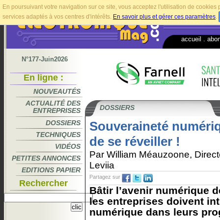
En poursuivant votre navigation sur ce site, vous acceptez l'utilisation de cookie
services adaptés à vos centres d'intérêts.
En savoir plus et gérer ces paramètres
.
accueil
.
abo
N°177-Juin2026
En ligne :
NOUVEAUTÉS
ACTUALITÉ DES
DOSSIERS
ENTREPRISES
DOSSIERS
Souveraineté numériqu
TECHNIQUES
de se réveiller !
VIDÉOS
Par William Méauzoone, Direct
PETITES ANNONCES
Leviia
EDITIONS PAPIER
Partagez sur
Rechercher
Bâtir l’avenir numérique d
les entreprises doivent in
numérique dans leurs pr