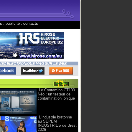
ns
.
publicité
.
contacts
VEZ ELECTRONIQUE MAG SUR LE WEB
Le Contamino CT100
Néo : un testeur de
contamination ionique
L’industrie bretonne
au SEPEM
INDUSTRIES de Brest
2026