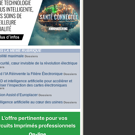
S LA MÊME RUBRIQUE
bilité maximale
Dossiers
curité, cœur invisible de la révolution électrique
ers
 l’IA Réinvente la Filière Électronique
Dossiers
D et intelligence artificielle pour accélérer et
iser l’inspection des cartes électroniques
ers
sion Assist d’Europlacer
Dossiers
elligence artificielle au cœur des usines
Dossiers