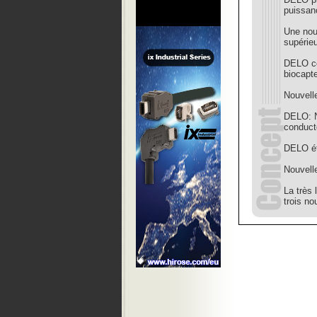
puissan
Une nouv
supérie
DELO co
biocapt
Nouvelle
DELO: No
conduct
DELO éta
Nouvelle
La très
trois no