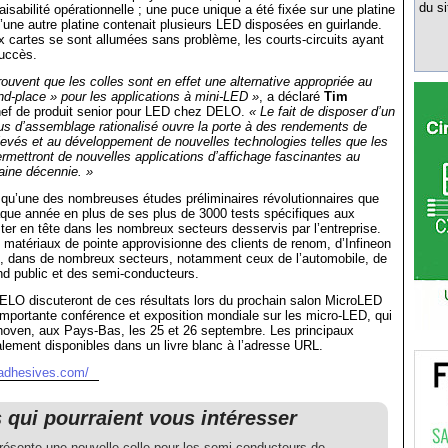
du si
 faisabilité opérationnelle ; une puce unique a été fixée sur une platine
u’une autre platine contenait plusieurs LED disposées en guirlande.
cartes se sont allumées sans problème, les courts-circuits ayant
succès.
rouvent que les colles sont en effet une alternative appropriée au
d-place » pour les applications à mini-LED »
, a déclaré
Tim
hef de produit senior pour LED chez DELO.
« Le fait de disposer d’un
s d’assemblage rationalisé ouvre la porte à des rendements de
levés et au développement de nouvelles technologies telles que les
rmettront de nouvelles applications d’affichage fascinantes au
aine décennie. »
 qu’une des nombreuses études préliminaires révolutionnaires que
que année en plus de ses plus de 3000 tests spécifiques aux
ester en tête dans les nombreux secteurs desservis par l’entreprise.
 matériaux de pointe approvisionne des clients de renom, d’Infineon
 dans de nombreux secteurs, notamment ceux de l’automobile, de
and public et des semi-conducteurs.
ELO discuteront de ces résultats lors du prochain salon MicroLED
importante conférence et exposition mondiale sur les micro-LED, qui
hoven, aux Pays-Bas, les 25 et 26 septembre. Les principaux
alement disponibles dans un livre blanc à l’adresse URL.
-adhesives.com/
s qui pourraient vous intéresser
ésente une nouvelle colle pour les semi-conducteurs de