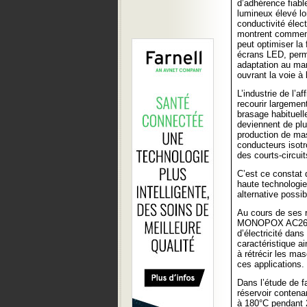
d’adhérence fiabl
lumineux élevé lo
conductivité élect
montrent comment 
peut optimiser la 
écrans LED, perme
adaptation au ma
ouvrant la voie à 
L’industrie de l’a
recourir largemen
brasage habituel
deviennent de plu
production de mas
conducteurs isotr
des courts-circuit
C’est ce constat 
haute technologie
alternative possi
Au cours de ses
MONOPOX AC268 ét
d’électricité dans
caractéristique ai
à rétrécir les mas
ces applications.
Dans l’étude de f
réservoir conten
à 180°C pendant 