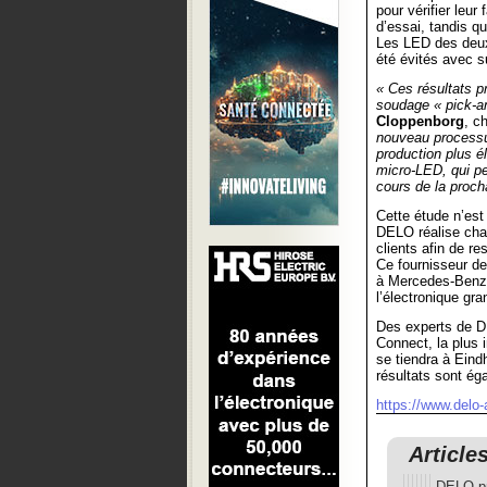
pour vérifier leur
d’essai, tandis q
Les LED des deux 
été évités avec 
« Ces résultats p
soudage « pick-an
Cloppenborg
, c
nouveau processu
production plus é
micro-LED, qui pe
cours de la proch
Cette étude n’est
DELO réalise cha
clients afin de r
Ce fournisseur de
à Mercedes-Benz,
l’électronique gr
Des experts de D
Connect, la plus 
se tiendra à Eind
résultats sont ég
https://www.delo
Article
DELO pr