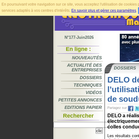
En poursuivant votre navigation sur ce site, vous acceptez l'utilisation de cookie
services adaptés à vos centres d'intérêts.
En savoir plus et gérer ces paramètres
.
N°177-Juin2026
En ligne :
NOUVEAUTÉS
ACTUALITÉ DES
DOSSIERS
ENTREPRISES
DOSSIERS
DELO dém
TECHNIQUES
l’utilis
VIDÉOS
de soud
PETITES ANNONCES
EDITIONS PAPIER
Partagez sur
Rechercher
DELO a réalisé
électriqueme
colles conduc
Les résultats con