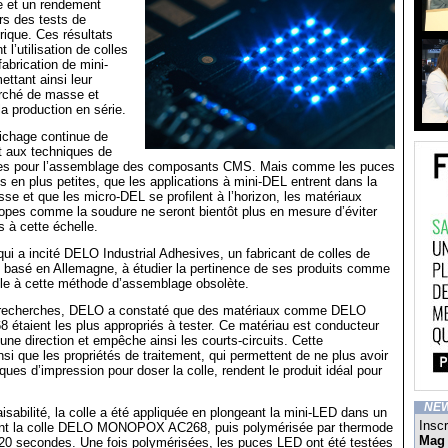
e et un rendement
rs des tests de
rique. Ces résultats
l’utilisation de colles
fabrication de mini-
ttant ainsi leur
rché de masse et
la production en série.
ffichage continue de
t aux techniques de
les pour l’assemblage des composants CMS. Mais comme les puces
s en plus petites, que les applications à mini-DEL entrent dans la
se et que les micro-DEL se profilent à l’horizon, les matériaux
opes comme la soudure ne seront bientôt plus en mesure d’éviter
s à cette échelle.
qui a incité DELO Industrial Adhesives, un fabricant de colles de
 basé en Allemagne, à étudier la pertinence de ses produits comme
ble à cette méthode d’assemblage obsolète.
 recherches, DELO a constaté que des matériaux comme DELO
aient les plus appropriés à tester. Ce matériau est conducteur
 une direction et empêche ainsi les courts-circuits. Cette
nsi que les propriétés de traitement, qui permettent de ne plus avoir
ques d’impression pour doser la colle, rendent le produit idéal pour
NE
aisabilité, la colle a été appliquée en plongeant la mini-LED dans un
Inscr
ant la colle DELO MONOPOX AC268, puis polymérisée par thermode
Mag
20 secondes. Une fois polymérisées, les puces LED ont été testées