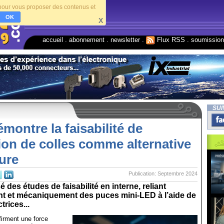
s pour vous proposer des contenus et
OK
X
accueil
.
abonnement
.
newsletter
.
Flux RSS
.
soumissio
SUI
ontre la faisabilité de
ation de colles comme alternative
ure
Publication: Septembre 2024
 des études de faisabilité en interne, reliant
nt et mécaniquement des puces mini-LED à l’aide de
trices...
firment une force