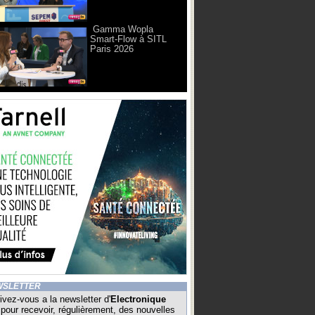
Gamma Wopla
Smart-Flow à SITL
Paris 2026
WSLETTER
ivez-vous a la newsletter d'
Electronique
pour recevoir, régulièrement, des nouvelles