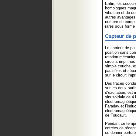
Enfin, les codeurs
homologues magné
vibration et de c
autres avantages, 
nombre de composan
rares sous forme 
Capteur de p
Le capteur de po
position sans con
rotation mécaniqu
circuits imprimés 
simple couche, es
parallèles et sé
sur le circuit imp
Des traces conduc
sur les deux surf
d’excitation, est
sinusoïdale de 4 
électromagnétique 
Faraday et l’indu
électromagnétique
de Foucault.
Pendant ce temps
entrées de récept
ce dernier pertur