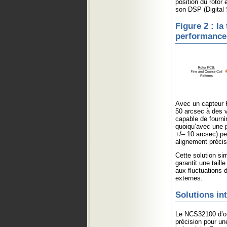
position du rotor 
son DSP (Digital 
Figure 2 : la
performances
Avec un capteur 
50 arcsec à des vi
capable de fourni
quoiqu’avec une p
+/– 10 arcsec) p
alignement précis 
Cette solution si
garantit une taill
aux fluctuations
externes.
Solutions in
Le NCS32100 d’on
précision pour un