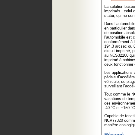
La solution basée
imprimés : celui 
stator, qui ne co
Dans l’automobile,
en particulier dan
de position absol
l’automobile est 
conformément à l
194,3 arcsec ou 0
circuit imprimé, p
au NCS32100 qui e
imprimé à bobine
deux fonctionner 
Les applications
pédale d’accéléra
véhicule, de plag
surveillant l’acc
Tout comme le NC
variations de tem
des environnemen
-40 °C et +150 °C
Capable de foncti
NCV77320 commun
manière analogiq
Résumé