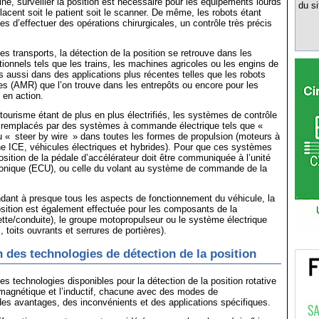
ine, surveiller la position est nécessaire pour les équipements lourds
du si
acent soit le patient soit le scanner. De même, les robots étant
s d’effectuer des opérations chirurgicales, un contrôle très précis
es transports, la détection de la position se retrouve dans les
ionnels tels que les trains, les machines agricoles ou les engins de
s aussi dans des applications plus récentes telles que les robots
s (AMR) que l’on trouve dans les entrepôts ou encore pour les
 en action.
tourisme étant de plus en plus électrifiés, les systèmes de contrôle
remplacés par des systèmes à commande électrique tels que «
u « steer by wire » dans toutes les formes de propulsion (moteurs à
e ICE, véhicules électriques et hybrides). Pour que ces systèmes
position de la pédale d’accélérateur doit être communiquée à l’unité
tronique (ECU), ou celle du volant au système de commande de la
ndant à presque tous les aspects de fonctionnement du véhicule, la
osition est également effectuée pour les composants de la
tte/conduite), le groupe motopropulseur ou le système électrique
s, toits ouvrants et serrures de portières).
des technologies de détection de la position
les technologies disponibles pour la détection de la position rotative
e magnétique et l’inductif, chacune avec des modes de
es avantages, des inconvénients et des applications spécifiques.