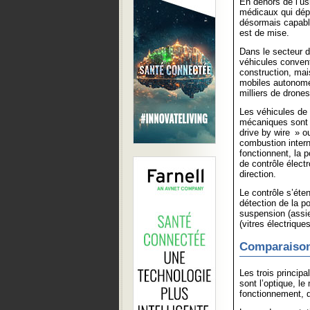
En dehors de l’us
médicaux qui dépl
désormais capable
est de mise.
Dans le secteur d
véhicules convent
construction, mai
mobiles autonome
milliers de drones
Les véhicules de 
mécaniques sont 
drive by wire » o
combustion intern
fonctionnent, la 
de contrôle élec
direction.
Le contrôle s’éte
détection de la p
suspension (assie
(vitres électrique
Comparaison 
Les trois principa
sont l’optique, l
fonctionnement, d