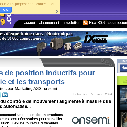
s pour vous proposer des contenus et
OK
X
accueil
.
abonnement
.
newsletter
.
Flux RSS
.
soumissio
SUI
 de position inductifs pour
rie et les transports
irecteur Marketing ASG, onsemi
Publication: Décembre 2024
 du contrôle de mouvement augmente à mesure que
’automatise...
fficacement un moteur, des informations
teurs sont nécessaires pour surveiller
sition. Il existe toutefois différentes