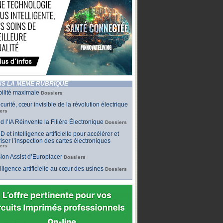
S LA MÊME RUBRIQUE
bilité maximale
Dossiers
curité, cœur invisible de la révolution électrique
ers
 l’IA Réinvente la Filière Électronique
Dossiers
D et intelligence artificielle pour accélérer et
iser l’inspection des cartes électroniques
ers
sion Assist d’Europlacer
Dossiers
elligence artificielle au cœur des usines
Dossiers