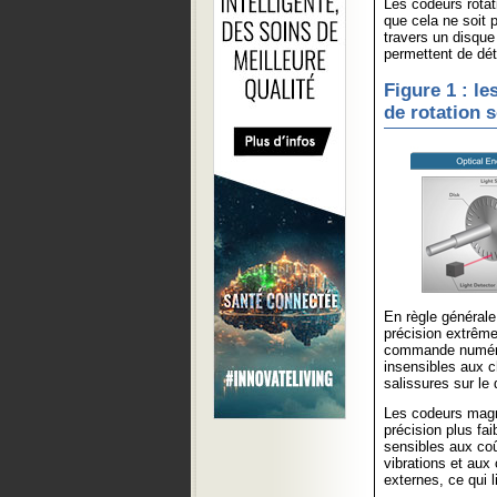
Les codeurs rotat
que cela ne soit p
travers un disque
permettent de dé
Figure 1 : le
de rotation s
En règle générale
précision extrême
commande numériqu
insensibles aux c
salissures sur le 
Les codeurs magn
précision plus fai
sensibles aux coû
vibrations et au
externes, ce qui li