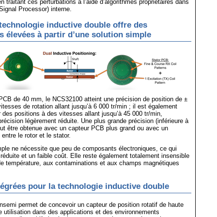
en traitant ces perturbations à l’aide d’algorithmes propriétaires dans
Signal Processor) interne.
 technologie inductive double offre des
 élevées à partir d’une solution simple
PCB de 40 mm, le NCS32100 atteint une précision de position de ±
tesses de rotation allant jusqu’à 6 000 tr/min ; il est également
r des positions à des vitesses allant jusqu’à 45 000 tr/min,
récision légèrement réduite. Une plus grande précision (inférieure à
eut être obtenue avec un capteur PCB plus grand ou avec un
entre le rotor et le stator.
mple ne nécessite que peu de composants électroniques, ce qui
e réduite et un faible coût. Elle reste également totalement insensible
 de température, aux contaminations et aux champs magnétiques
tégrées pour la technologie inductive double
semi permet de concevoir un capteur de position rotatif de haute
e utilisation dans des applications et des environnements