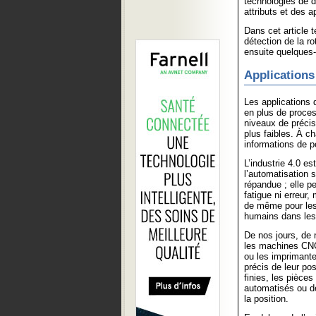
technologies de 
attributs et des a
Dans cet article 
détection de la r
ensuite quelques-
Applications
Les applications 
en plus de proces
niveaux de précis
plus faibles. À c
informations de po
L’industrie 4.0 e
l’automatisation 
répandue ; elle p
fatigue ni erreur
de même pour les 
humains dans les
De nos jours, de 
les machines CNC
ou les imprimante
précis de leur pos
finies, les pièc
automatisés ou d
la position.