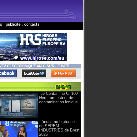
ns
.
publicité
.
contacts
VEZ ELECTRONIQUE MAG SUR LE WEB
Le Contamino CT100
Néo : un testeur de
contamination ionique
L’industrie bretonne
au SEPEM
INDUSTRIES de Brest
2026