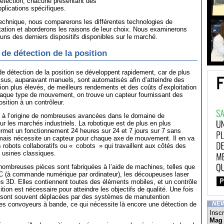
détection, chacune présentant des
pplications spécifiques.
technique, nous comparerons les différentes technologies de
otation et aborderons les raisons de leur choix. Nous examinerons
uns des derniers dispositifs disponibles sur le marché.
 de détection de la position
de détection de la position se développent rapidement, car de plus
sus, auparavant manuels, sont automatisés afin d’atteindre des
ion plus élevés, de meilleurs rendements et des coûts d’exploitation
haque type de mouvement, on trouve un capteur fournissant des
sition à un contrôleur.
st à l’origine de nombreuses avancées dans le domaine de
sur les marchés industriels. La robotique est de plus en plus
ermet un fonctionnement 24 heures sur 24 et 7 jours sur 7 sans
, mais nécessite un capteur pour chaque axe de mouvement. Il en va
robots collaboratifs ou « cobots » qui travaillent aux côtés des
 usines classiques.
nombreuses pièces sont fabriquées à l’aide de machines, telles que
 (à commande numérique par ordinateur), les découpeuses laser
s 3D. Elles contiennent toutes des éléments mobiles, et un contrôle
ition est nécessaire pour atteindre les objectifs de qualité. Une fois
es sont souvent déplacées par des systèmes de manutention
es convoyeurs à bande, ce qui nécessite là encore une détection de
NE
Inscr
Mag