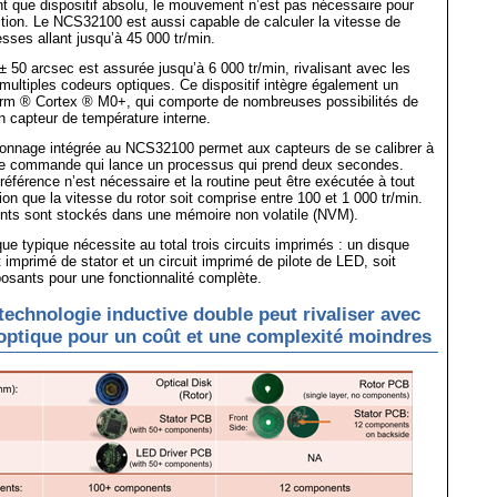
ant que dispositif absolu, le mouvement n’est pas nécessaire pour
ition. Le NCS32100 est aussi capable de calculer la vitesse de
esses allant jusqu’à 45 000 tr/min.
± 50 arcsec est assurée jusqu’à 6 000 tr/min, rivalisant avec les
ultiples codeurs optiques. Ce dispositif intègre également un
Arm ® Cortex ® M0+, qui comporte de nombreuses possibilités de
un capteur de température interne.
alonnage intégrée au NCS32100 permet aux capteurs de se calibrer à
ple commande qui lance un processus qui prend deux secondes.
éférence n’est nécessaire et la routine peut être exécutée à tout
on que la vitesse du rotor soit comprise entre 100 et 1 000 tr/min.
ents sont stockés dans une mémoire non volatile (NVM).
que typique nécessite au total trois circuits imprimés : un disque
t imprimé de stator et un circuit imprimé de pilote de LED, soit
osants pour une fonctionnalité complète.
 technologie inductive double peut rivaliser avec
 optique pour un coût et une complexité moindres