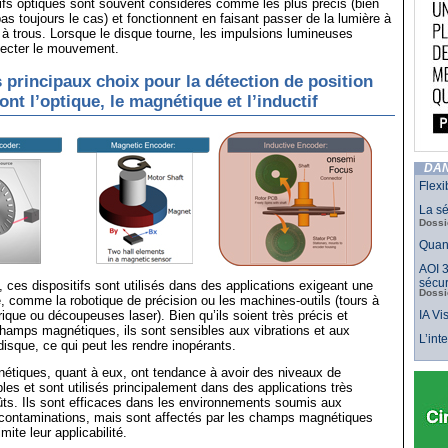
ifs optiques sont souvent considérés comme les plus précis (bien
as toujours le cas) et fonctionnent en faisant passer de la lumière à
 à trous. Lorsque le disque tourne, les impulsions lumineuses
tecter le mouvement.
s principaux choix pour la détection de position
ont l’optique, le magnétique et l’inductif
DAN
Flexi
La sé
Dossi
Quand
AOI 3
sécur
, ces dispositifs sont utilisés dans des applications exigeant une
Dossi
, comme la robotique de précision ou les machines-outils (tours à
e ou découpeuses laser). Bien qu’ils soient très précis et
IA Vi
hamps magnétiques, ils sont sensibles aux vibrations et aux
L’int
disque, ce qui peut les rendre inopérants.
étiques, quant à eux, ont tendance à avoir des niveaux de
bles et sont utilisés principalement dans des applications très
ts. Ils sont efficaces dans les environnements soumis aux
x contaminations, mais sont affectés par les champs magnétiques
mite leur applicabilité.