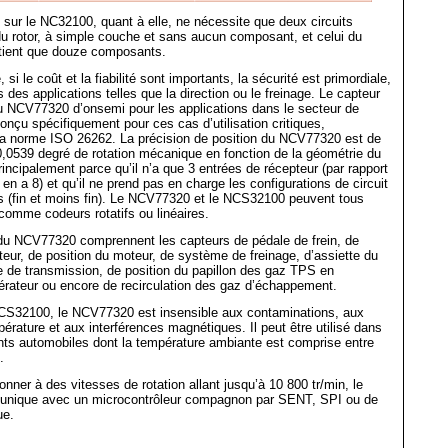
 sur le NC32100, quant à elle, ne nécessite que deux circuits
du rotor, à simple couche et sans aucun composant, et celui du
ntient que douze composants.
 si le coût et la fiabilité sont importants, la sécurité est primordiale,
s des applications telles que la direction ou le freinage. Le capteur
u NCV77320 d’onsemi pour les applications dans le secteur de
conçu spécifiquement pour ces cas d’utilisation critiques,
a norme ISO 26262. La précision de position du NCV77320 est de
,0539 degré de rotation mécanique en fonction de la géométrie du
rincipalement parce qu’il n’a que 3 entrées de récepteur (par rapport
n a 8) et qu’il ne prend pas en charge les configurations de circuit
s (fin et moins fin). Le NCV77320 et le NCS32100 peuvent tous
comme codeurs rotatifs ou linéaires.
 du NCV77320 comprennent les capteurs de pédale de frein, de
teur, de position du moteur, de système de freinage, d’assiette du
e de transmission, de position du papillon des gaz TPS en
élérateur ou encore de recirculation des gaz d’échappement.
S32100, le NCV77320 est insensible aux contaminations, aux
pérature et aux interférences magnétiques. Il peut être utilisé dans
ts automobiles dont la température ambiante est comprise entre
.
onner à des vitesses de rotation allant jusqu’à 10 800 tr/min, le
ique avec un microcontrôleur compagnon par SENT, SPI ou de
ue.