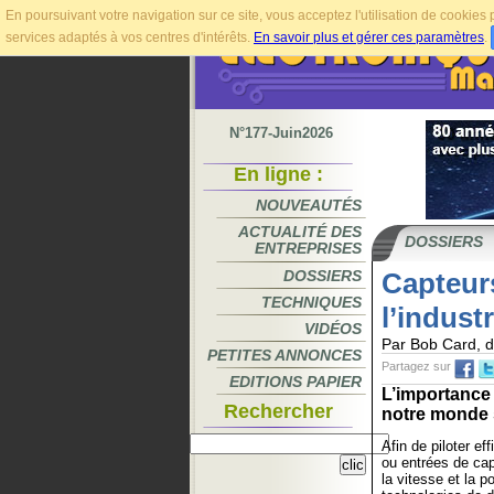
En poursuivant votre navigation sur ce site, vous acceptez l'utilisation de cookie
services adaptés à vos centres d'intérêts.
En savoir plus et gérer ces paramètres
.
N°177-Juin2026
En ligne :
NOUVEAUTÉS
ACTUALITÉ DES
DOSSIERS
ENTREPRISES
DOSSIERS
Capteurs
TECHNIQUES
l’indust
VIDÉOS
Par Bob Card, d
PETITES ANNONCES
Partagez sur
EDITIONS PAPIER
L’importance
Rechercher
notre monde s
Afin de piloter e
ou entrées de cap
la vitesse et la po