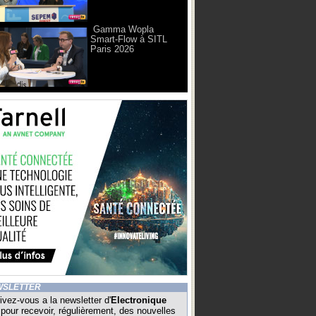
Gamma Wopla
Smart-Flow à SITL
Paris 2026
WSLETTER
ivez-vous a la newsletter d'
Electronique
pour recevoir, régulièrement, des nouvelles