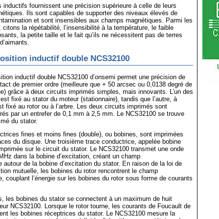
 inductifs fournissent une précision supérieure à celle de leurs
tiques. Ils sont capables de supporter des niveaux élevés de
ontamination et sont insensibles aux champs magnétiques. Parmi les
citons la répétabilité, l’insensibilité à la température, le faible
ts, la petite taille et le fait qu’ils ne nécessitent pas de terres
d’aimants.
osition inductif double NCS32100
sition inductif double NCS32100 d’onsemi permet une précision de
tact de premier ordre (meilleure que + 50 arcsec ou 0,0138 degré de
e) grâce à deux circuits imprimés simples, mais innovants. L’un des
est fixé au stator du moteur (stationnaire), tandis que l’autre, à
t fixé au rotor ou à l’arbre. Les deux circuits imprimés sont
parés par un entrefer de 0,1 mm à 2,5 mm. Le NCS32100 se trouve
rimé du stator.
trices fines et moins fines (double), ou bobines, sont imprimées
aces du disque. Une troisième trace conductrice, appelée bobine
 imprimée sur le circuit du stator. Le NCS32100 transmet une onde
MHz dans la bobine d’excitation, créant un champ
autour de la bobine d’excitation du stator. En raison de la loi de
ction mutuelle, les bobines du rotor rencontrent le champ
, couplant l’énergie sur les bobines du rotor sous forme de courants
, les bobines du stator se connectent à un maximum de huit
eur NCS32100. Lorsque le rotor tourne, les courants de Foucault de
bent les bobines réceptrices du stator. Le NCS32100 mesure la