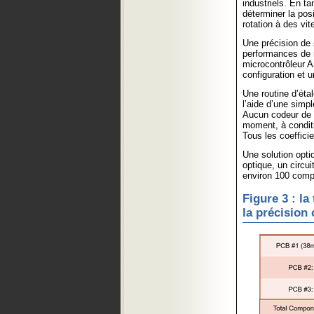
industriels. En t
déterminer la pos
rotation à des vit
Une précision de 
performances de m
microcontrôleur 
configuration et 
Une routine d’ét
l’aide d’une sim
Aucun codeur de r
moment, à conditi
Tous les coeffici
Une solution opti
optique, un circui
environ 100 comp
Figure 3 : la
la précision