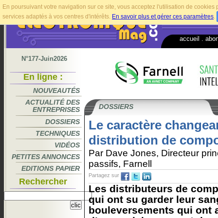
En poursuivant votre navigation sur ce site, vous acceptez l'utilisation de cookie
services adaptés à vos centres d'intérêts.
En savoir plus et gérer ces paramètres
.
accueil
.
abo
N°177-Juin2026
En ligne :
NOUVEAUTÉS
ACTUALITÉ DES
DOSSIERS
ENTREPRISES
DOSSIERS
Le caractère changean
TECHNIQUES
distribution de comp
VIDÉOS
Par Dave Jones, Directeur pri
PETITES ANNONCES
passifs, Farnell
EDITIONS PAPIER
Partagez sur
Rechercher
Les distributeurs de com
qui ont su garder leur sang
bouleversements qui ont a