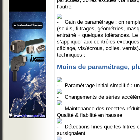
particules, zones exclues via masque
l’autre.
Gain de paramétrage : on rempla
(seuils, filtrages, géométries, mas
entraîné + quelques tolérances. Le
s’appliquer aux contrôles exotiques 
câblage, vis/écrous, colles, vernis)
techniques :
Moins de paramétrage, plu
Paramétrage initial simplifié : u
Changements de séries accélérés
Maintenance des recettes réduite
Qualité & fiabilité en hausse
Détections fines que les filtres 
sursignalent