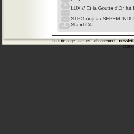
LUX // Et la Goutte d’Or fut 
STPGroup au SEPEM IND
Stand C4
haut de page
.
accueil
.
abonnement
.
newslett
© 2007