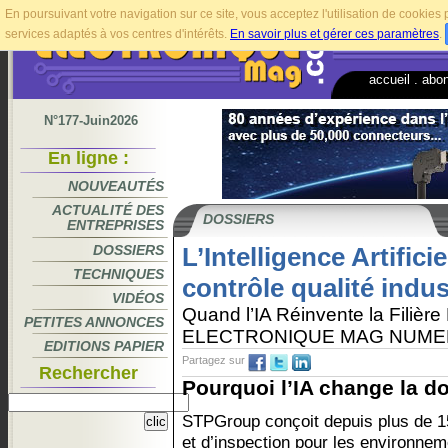
En poursuivant votre navigation sur ce site, vous acceptez l'utilisation de cookie
services adaptés à vos centres d'intérêts.
En savoir plus et gérer ces paramètres
.
accueil
.
abo
N°177-Juin2026
En ligne :
NOUVEAUTÉS
ACTUALITÉ DES
DOSSIERS
ENTREPRISES
DOSSIERS
L’Intelligence Artifici
TECHNIQUES
contrôle qualité indus
VIDÉOS
Quand l’IA Réinvente la Filière
PETITES ANNONCES
ELECTRONIQUE MAG NUME
EDITIONS PAPIER
Partagez sur
Rechercher
Pourquoi l’IA change la do
STPGroup conçoit depuis plus de 15
et d’inspection pour les environneme