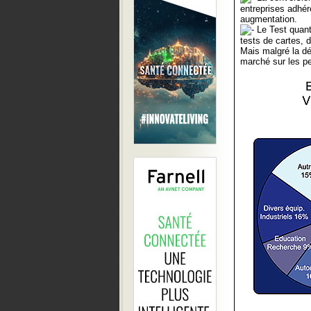
entreprises adhér
augmentation.
Le Test quant
tests de cartes,
Mais malgré la dél
marché sur les pe