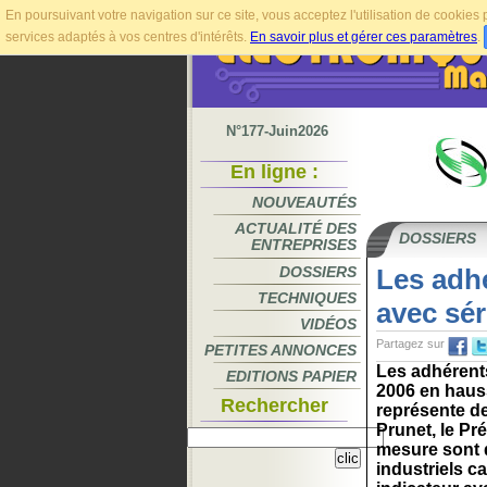
En poursuivant votre navigation sur ce site, vous acceptez l'utilisation de cookie
services adaptés à vos centres d'intérêts.
En savoir plus et gérer ces paramètres
.
N°177-Juin2026
En ligne :
NOUVEAUTÉS
ACTUALITÉ DES
DOSSIERS
ENTREPRISES
DOSSIERS
Les adhé
TECHNIQUES
avec sér
VIDÉOS
Partagez sur
PETITES ANNONCES
Les adhérents
EDITIONS PAPIER
2006 en hauss
Rechercher
représente de
Prunet, le Pr
mesure sont d
industriels ca