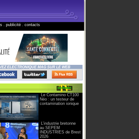
ns
.
publicité
.
contacts
VEZ ELECTRONIQUE MAG SUR LE WEB
Le Contamino CT100
Néo : un testeur de
contamination ionique
L’industrie bretonne
au SEPEM
INDUSTRIES de Brest
2026