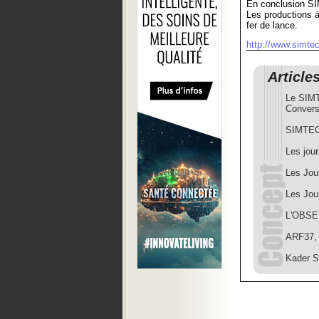
En conclusion SI
Les productions à
fer de lance.
http://www.simtec
Article
Le SIMT
Convers
SIMTEC:
Les jou
Les Jou
Les Jou
L'OBSE
ARF37, 
Kader S