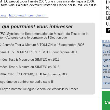
MTEC prévoit ,pour l’année 2007, une croissance identique à 2006.
 forte valeur ajoutée devraient rester en France car la R&D en est le
.org
http://www.fmpromotion.fr
s qui pourraient vous intéresser
EC: Syndicat de l'Instrumentation de Mesure, du Test et de la
ion d'Energie dans le domaine de l’électronique
DAN
 Journée Test & Mesure à TOULON le 16 septembre 2008
Flexi
La sé
rnées TEST & MESURE du SIMTEC pour l'année 2011
Dossi
rnées Test & Mesure du SIMTEC en 2013
Quand
AOI 3
rnées Test & Mesure du SIMTEC en 2015
sécur
Dossi
RVATOIRE ÉCONOMIQUE # 1er trimestre 2008
IA Vi
système de conférence audio sans fil
L’int
i-Tayeb nommé Délégué Général de WorldSkills France