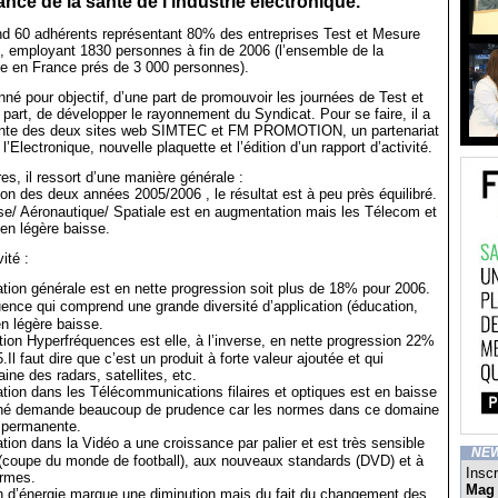
ancé de la santé de l’industrie électronique.
60 adhérents représentant 80% des entreprises Test et Mesure
ire, employant 1830 personnes à fin de 2006 (l’ensemble de la
ie en France prés de 3 000 personnes).
é pour objectif, d’une part de promouvoir les journées de Test et
 part, de développer le rayonnement du Syndicat. Pour se faire, il a
fonte des deux sites web SIMTEC et FM PROMOTION, un partenariat
’Electronique, nouvelle plaquette et l’édition d’un rapport d’activité.
es, il ressort d’une manière générale :
n des deux années 2005/2006 , le résultat est à peu près équilibré.
se/ Aéronautique/ Spatiale est en augmentation mais les Télecom et
 en légère baisse.
ité :
ation générale est en nette progression soit plus de 18% pour 2006.
uence qui comprend une grande diversité d’application (éducation,
)en légère baisse.
ion Hyperfréquences est elle, à l’inverse, en nette progression 22%
.Il faut dire que c’est un produit à forte valeur ajoutée et qui
ne des radars, satellites, etc.
ation dans les Télécommunications filaires et optiques est en baisse
hé demande beaucoup de prudence car les normes dans ce domaine
n permanente.
tion dans la Vidéo a une croissance par palier et est très sensible
NE
coupe du monde de football), aux nouveaux standards (DVD) et à
Inscr
ormes.
Mag
 d’énergie marque une diminution mais du fait du changement des