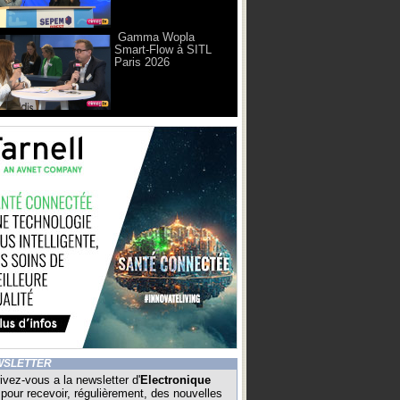
Gamma Wopla
Smart-Flow à SITL
Paris 2026
WSLETTER
ivez-vous a la newsletter d'
Electronique
pour recevoir, régulièrement, des nouvelles