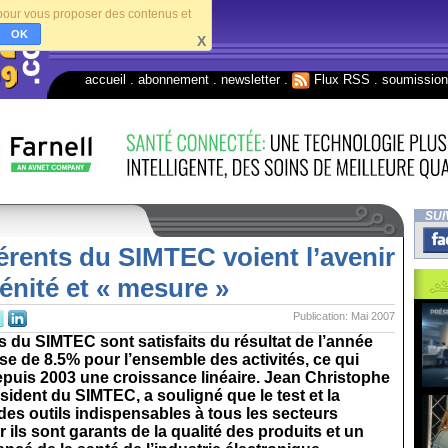
s pour vous proposer des contenus et
OK
X
accueil
.
abonnement
.
newsletter
.
Flux RSS
.
soumissio
SUI
rents du SIMTEC voient l’avenir
énité et « mesure »
Publication: Mai 2007
 du SIMTEC sont satisfaits du résultat de l’année
e de 8.5% pour l’ensemble des activités, ce qui
puis 2003 une croissance linéaire. Jean Christophe
ésident du SIMTEC, a souligné que le test et la
es outils indispensables à tous les secteurs
r ils sont garants de la qualité des produits et un