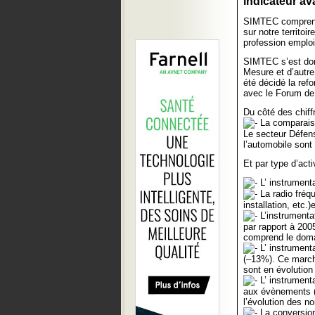
indicateur av
SIMTEC comprend 
sur notre territo
profession emplo
SIMTEC s’est donn
Mesure et d’autre
été décidé la re
avec le Forum de l
Du côté des chiffr
La comparaiso
Le secteur Défen
l’automobile sont
Et par type d’activ
L’ instrument
La radio fréq
installation, etc.
L’instrumentat
par rapport à 2005
comprend le domai
L’ instrument
(–13%). Ce marc
sont en évolutio
L’ instrumenta
aux évènements (
l’évolution des n
La conversion