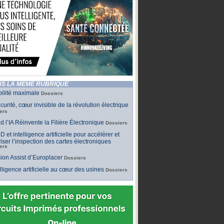
S LA MÊME RUBRIQUE
bilité maximale
Dossiers
curité, cœur invisible de la révolution électrique
ers
 l’IA Réinvente la Filière Électronique
Dossiers
D et intelligence artificielle pour accélérer et
iser l’inspection des cartes électroniques
ers
sion Assist d’Europlacer
Dossiers
elligence artificielle au cœur des usines
Dossiers