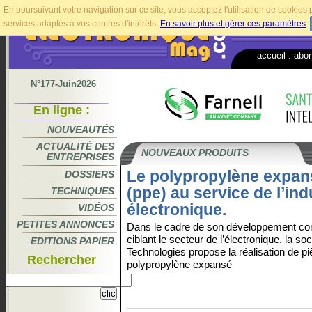
En poursuivant votre navigation sur ce site, vous acceptez l'utilisation de cookie
services adaptés à vos centres d'intérêts.
En savoir plus et gérer ces paramètres
.
accueil
.
abo
N°177-Juin2026
En ligne :
NOUVEAUTÉS
ACTUALITÉ DES
NOUVEAUX PRODUITS
ENTREPRISES
Le polypropylène expan
DOSSIERS
(ppe) au service de l’ind
TECHNIQUES
électronique.
VIDÉOS
PETITES ANNONCES
Dans le cadre de son développement c
ciblant le secteur de l’électronique, la so
EDITIONS PAPIER
Technologies propose la réalisation de p
Rechercher
polypropylène expansé