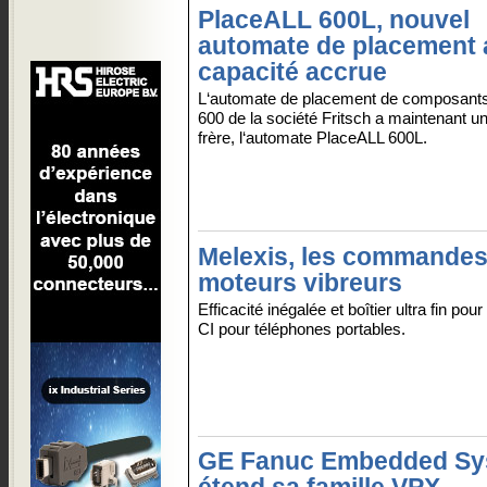
PlaceALL 600L, nouvel
automate de placement 
capacité accrue
L‘automate de placement de composant
600 de la société Fritsch a maintenant u
frère, l‘automate PlaceALL 600L.
Melexis, les commandes
moteurs vibreurs
Efficacité inégalée et boîtier ultra fin pou
CI pour téléphones portables.
GE Fanuc Embedded Sy