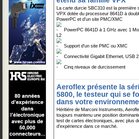
étend sa famille VPX
La carte durcie SBC310 est la première 
VPX dotée du processeur 8641D à doub
PowerPC et d’un site PMC/XMC
PowerPC 8641D à 1 GHz avec 1 Mo
L2
Support d’un site PMC ou XMC
Connectivité Gigabit Ethernet, USB 2
Cinq niveaux de durcissement
Aeroflex présente la sér
5800, le testeur qui se f
dans votre environneme
Héritière de Marconi Instruments, Aerofl
toujours maintenu une position dominant
test de cartes électroniques, avec plus 
d’expérience dans ce marché.