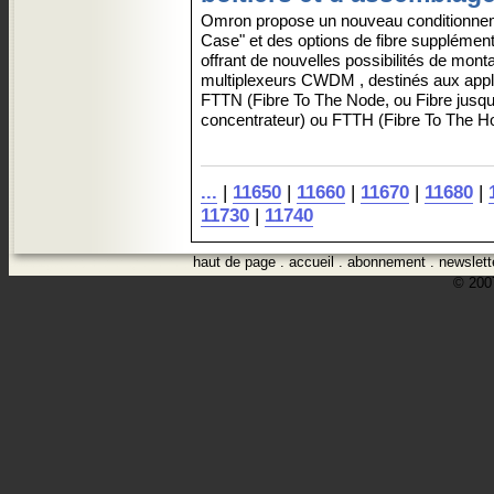
Omron propose un nouveau conditionne
Case" et des options de fibre supplément
offrant de nouvelles possibilités de mon
multiplexeurs CWDM , destinés aux appl
FTTN (Fibre To The Node, ou Fibre jusqu
concentrateur) ou FTTH (Fibre To The Ho
...
|
11650
|
11660
|
11670
|
11680
|
11730
|
11740
haut de page
.
accueil
.
abonnement
.
newslett
© 2007