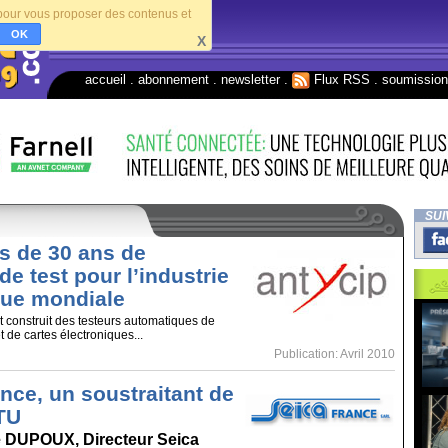
s pour vous proposer des contenus et
OK
X
accueil
.
abonnement
.
newsletter
.
Flux RSS
.
soumissio
SUI
s de 30 ans de
de test pour l’industrie
que mondiale
construit des testeurs automatiques de
 de cartes électroniques...
Publication: Avril 2010
nce, un soustraitant de
ITU
 DUPOUX, Directeur Seica