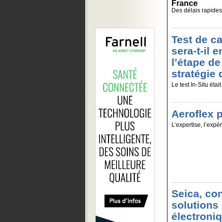
France
Des délais rapides e
Test de ca
sera-t-il
l’étape de
stratégie 
Le test In-Situ étai
Aeroflex p
L’expertise, l’expér
Seica, con
solutions 
électroni