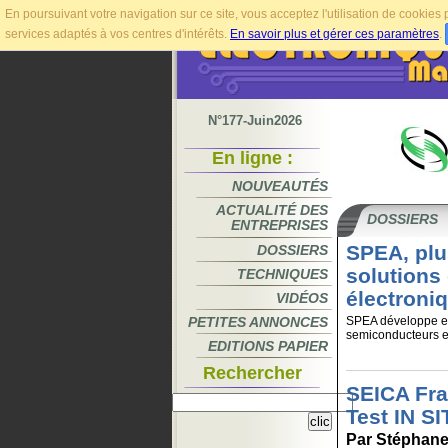
En poursuivant votre navigation sur ce site, vous acceptez l'utilisation de cookie
services adaptés à vos centres d'intérêts.
En savoir plus et gérer ces paramètres
.
N°177-Juin2026
En ligne :
NOUVEAUTÉS
ACTUALITÉ DES
DOSSIERS
ENTREPRISES
SPEA, plu
DOSSIERS
solutions 
TECHNIQUES
électroni
VIDÉOS
PETITES ANNONCES
SPEA développe et 
semiconducteurs et
EDITIONS PAPIER
Rechercher
SEICA Fra
Test IN S
Par Stéphane