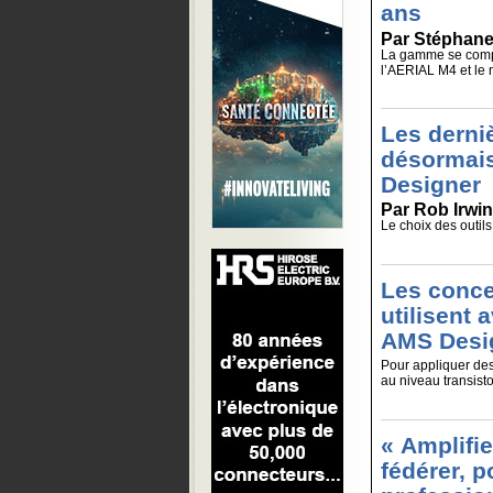
ans
Par Stéphane
La gamme se compo
l’AERIAL M4 et le
Les derni
désormais
Designer
Par Rob Irwin
Le choix des outils
Les conce
utilisent 
AMS Desi
Pour appliquer des 
au niveau transist
« Amplifie
fédérer, p