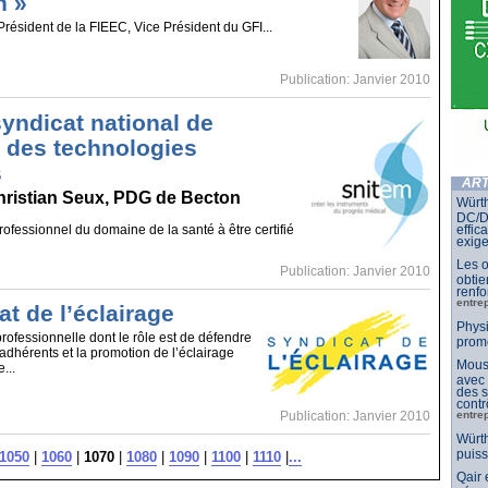
n »
Président de la FIEEC, Vice Président du GFI...
Publication: Janvier 2010
yndicat national de
e des technologies
s
ART
Christian Seux, PDG de Becton
Würth
DC/DC
rofessionnel du domaine de la santé à être certifié
effic
exig
Les o
Publication: Janvier 2010
obtie
renfo
entre
t de l’éclairage
Physi
rofessionnelle dont le rôle est de défendre
prom
 adhérents et la promotion de l’éclairage
Mouse
...
avec
des s
contr
entre
Publication: Janvier 2010
Würth
puis
1050
|
1060
|
1070
|
1080
|
1090
|
1100
|
1110
|
...
Qair 