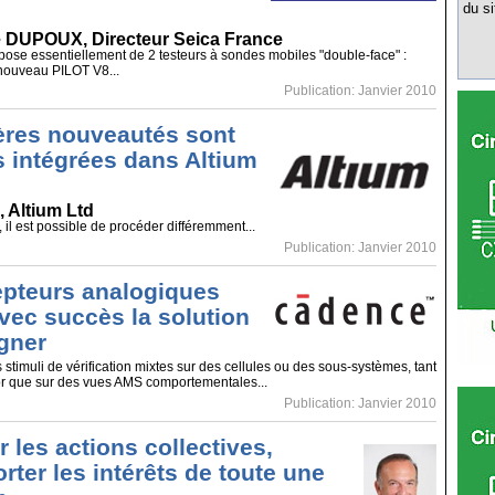
du si
 DUPOUX, Directeur Seica France
se essentiellement de 2 testeurs à sondes mobiles "double-face" :
 nouveau PILOT V8...
Publication: Janvier 2010
ères nouveautés sont
 intégrées dans Altium
, Altium Ltd
, il est possible de procéder différemment...
Publication: Janvier 2010
pteurs analogiques
avec succès la solution
gner
stimuli de vérification mixtes sur des cellules ou des sous-systèmes, tant
or que sur des vues AMS comportementales...
Publication: Janvier 2010
r les actions collectives,
orter les intérêts de toute une