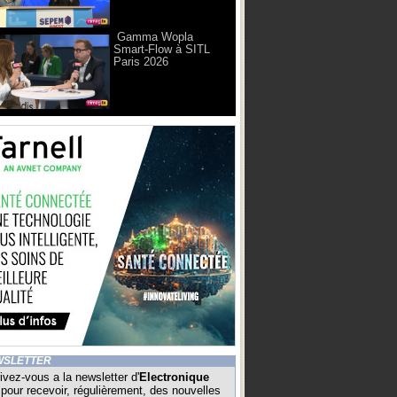
Gamma Wopla
Smart-Flow à SITL
Paris 2026
WSLETTER
ivez-vous a la newsletter d'
Electronique
pour recevoir, régulièrement, des nouvelles