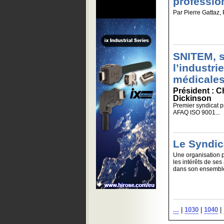
professio
Par Pierre Gattaz, 
SNITEM, s
l’industri
médicale
Président : 
Dickinson
Premier syndicat p
AFAQ ISO 9001...
Le Syndica
Une organisation p
les intérêts de ses
dans son ensemble
...
|
1030
|
1040
|