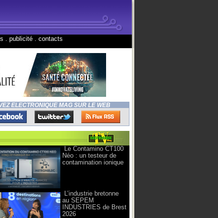
ns
.
publicité
.
contacts
VEZ ELECTRONIQUE MAG SUR LE WEB
Le Contamino CT100
Néo : un testeur de
contamination ionique
L’industrie bretonne
au SEPEM
INDUSTRIES de Brest
2026