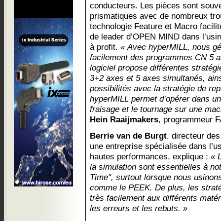
conducteurs. Les pièces sont souv
prismatiques avec de nombreux trou
technologie Feature et Macro facilit
de leader d’OPEN MIND dans l’usin
à profit.
« Avec hyperMILL, nous gé
facilement des programmes CN 5 ax
logiciel propose différentes stratégi
3+2 axes et 5 axes simultanés, ai
possibilités avec la stratégie de re
hyperMILL permet d’opérer dans u
fraisage et le tournage sur une mac
Hein Raaijmakers
, programmeur F
Berrie van de Burgt
, directeur de
une entreprise spécialisée dans l’u
hautes performances, explique :
« 
la simulation sont essentielles à no
Time", surtout lorsque nous usinon
comme le PEEK. De plus, les straté
très facilement aux différents matér
les erreurs et les rebuts. »