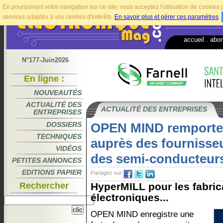
En poursuivant votre navigation sur ce site, vous acceptez l'utilisation de cookie
services adaptés à vos centres d'intérêts.
En savoir plus et gérer ces paramètres
.
accueil
.
abo
N°177-Juin2026
En ligne :
NOUVEAUTÉS
ACTUALITÉ DES
ACTUALITÉ DES ENTREPRISES
ENTREPRISES
DOSSIERS
OPEN MIND remporte
TECHNIQUES
auprès des fournisseu
VIDÉOS
des semi-conducteur
PETITES ANNONCES
EDITIONS PAPIER
Partagez sur
Rechercher
HyperMILL pour les fabri
électroniques...
OPEN MIND enregistre une